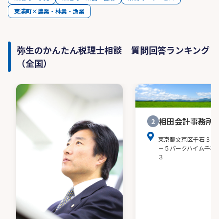
東浦町×農業・林業・漁業
弥生のかんたん税理士相談 質問回答ランキング
（全国）
相田会計事務所
2
東京都文京区千石３－
－５パークハイム千石
３