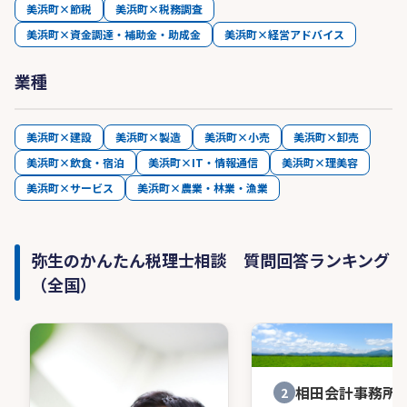
美浜町×節税
美浜町×税務調査
美浜町×資金調達・補助金・助成金
美浜町×経営アドバイス
業種
美浜町×建設
美浜町×製造
美浜町×小売
美浜町×卸売
美浜町×飲食・宿泊
美浜町×IT・情報通信
美浜町×理美容
美浜町×サービス
美浜町×農業・林業・漁業
弥生のかんたん税理士相談 質問回答ランキング
（全国）
相田会計事務所
2