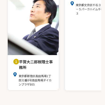
東京都文京区千石３－
－５パークハイム千石
３
平賀大二郎税理士事
1
務所
東京都新宿区高田馬場1丁
目31番8号高田馬場ダイカ
ンプラザ805