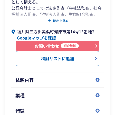
として構える。
公認会計士としては法定監査（会社法監査、社会
福祉法人監査、学校法人監査、労働組合監査、
SPC監査）をはじめ、企業様の実情に応じた任意
続きを見る
監査も行っており、労働者派遣事業の監査証明、
福井県三方郡美浜町河原市第14号13番地2
合意された手続の実績も有り。
Googleマップを確認
税理士としては会社設立支援（法人成り含む）か
ら税務顧問、法人税等の申告書の作成や、個人事
お問い合わせ
紹介無料
業主の確定申告業務、相続税の申告業務を行って
いる。
検討リストに追加
その他、起業支援に伴う融資支援や計画の策定、
株式上場(IPO)支援、M&Aにおける財務デューデ
リジェンス、事業承継に係る自社株対策支援業
依頼内容
務、相続対策など幅広く行っています。
業種
特徴