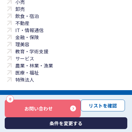
小売
卸売
飲食・宿泊
不動産
IT・情報通信
金融・保険
理美容
教育・学術支援
サービス
農業・林業・漁業
医療・福祉
特殊法人
0
サイトマップ
プライバシーポリシー
免責事項
サービス利用規約
リストを確認
お問い合わせ
商標について
反社会勢力に対する基本方針
お問い合わせ
Copyright © Yayoi Co., Ltd. All rights reserved.
条件を変更する