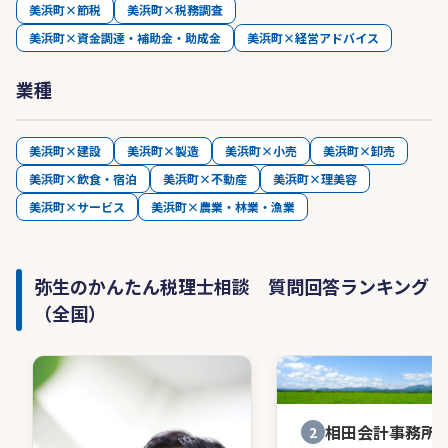
美浜町×節税
美浜町×税務調査
美浜町×資金調達・補助金・助成金
美浜町×経営アドバイス
業種
美浜町×建設
美浜町×製造
美浜町×小売
美浜町×卸売
美浜町×飲食・宿泊
美浜町×不動産
美浜町×理美容
美浜町×サービス
美浜町×農業・林業・漁業
弥生のかんたん税理士相談 質問回答ランキング
（全国）
相田会計事務所
2