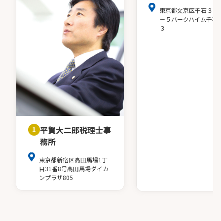
東京都文京区千石３－
－５パークハイム千石
３
平賀大二郎税理士事
1
務所
東京都新宿区高田馬場1丁
目31番8号高田馬場ダイカ
ンプラザ805