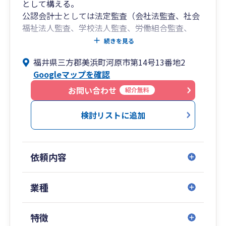
として構える。
公認会計士としては法定監査（会社法監査、社会
福祉法人監査、学校法人監査、労働組合監査、
SPC監査）をはじめ、企業様の実情に応じた任意
続きを見る
監査も行っており、労働者派遣事業の監査証明、
福井県三方郡美浜町河原市第14号13番地2
合意された手続の実績も有り。
Googleマップを確認
税理士としては会社設立支援（法人成り含む）か
ら税務顧問、法人税等の申告書の作成や、個人事
お問い合わせ
紹介無料
業主の確定申告業務、相続税の申告業務を行って
いる。
検討リストに追加
その他、起業支援に伴う融資支援や計画の策定、
株式上場(IPO)支援、M&Aにおける財務デューデ
リジェンス、事業承継に係る自社株対策支援業
依頼内容
務、相続対策など幅広く行っています。
業種
特徴