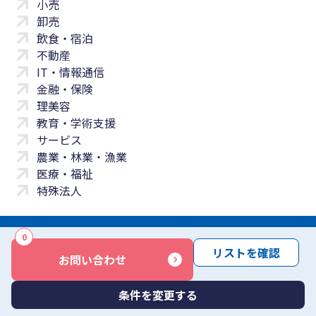
小売
卸売
飲食・宿泊
不動産
IT・情報通信
金融・保険
理美容
教育・学術支援
サービス
農業・林業・漁業
医療・福祉
特殊法人
0
サイトマップ
プライバシーポリシー
免責事項
サービス利用規約
リストを確認
お問い合わせ
商標について
反社会勢力に対する基本方針
お問い合わせ
Copyright © Yayoi Co., Ltd. All rights reserved.
条件を変更する