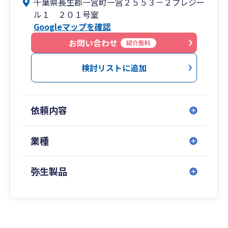
千葉県長生郡一宮町一宮２５５３－２プレジー
基本的に記帳代行を行っておりませんので、ご要
ル１ ２０１号室
望に添えないことがあると思いますが「どのよう
Googleマップを確認
に記帳・税務会計やそれに纏わる情報ツールに関
わっていったら良いか分からない」とお悩みの方
お問い合わせ
紹介無料
には面談の上適切なアドバイスいたします。
※小規模事業所でのPC運用やクラウド導入には強
検討リストに追加
いですので弥生に限らずパソコン会計の導入その
他も仇バイス可能です。
対応地域（下記参照）内ではこうした情報をお求
依頼内容
めで困っておられる方も多いかと存じます。初回
の面談とご相談は基本無料です（相談後届出その
他の業務をお受けする場合は都度料金を提示いた
業種
します）のでお声がけしてみてください。
弥生製品
□対応地域は「いすみ市」「長生郡各町」「茂原
市」「東金市」「山武市」「大網白里市」に限り
ます。