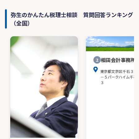
弥生のかんたん税理士相談 質問回答ランキング
（全国）
相田会計事務所
2
東京都文京区千石３－
－５パークハイム千石
３