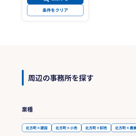
条件をクリア
周辺の事務所を探す
業種
北方町×建設
北方町×小売
北方町×卸売
北方町×農