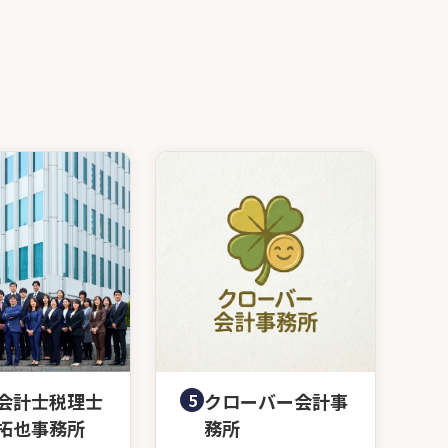
会計士税理士
5
クローバー会計事
拓也事務所
務所