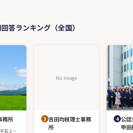
問回答ランキング（全国）
No Image
事務所
3
吉田均税理士事務
4
公認
所
甲田
千石３－