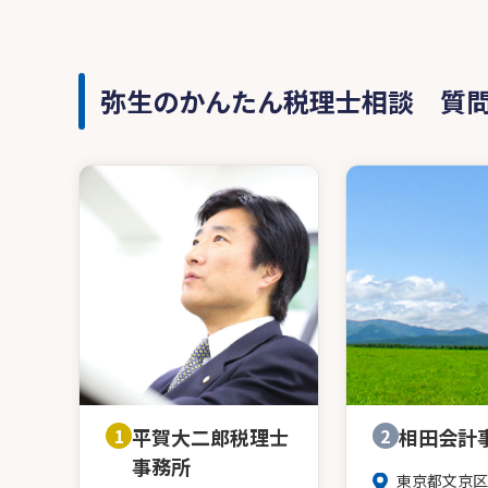
弥生のかんたん税理士相談 質
1
平賀大二郎税理士
2
相田会計
事務所
東京都文京区