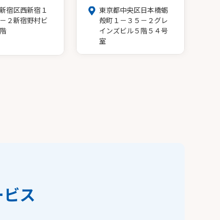
新宿区西新宿１
東京都中央区日本橋蛎
－２新宿野村ビ
殻町１－３５－２グレ
階
インズビル５階５４号
室
ービス