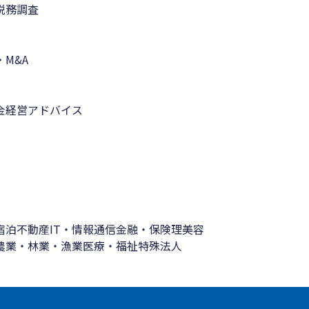
税務調査
M&A
金
経営アドバイス
宿泊
不動産
IT・情報通信
金融・保険
理美容
農業・林業・漁業
医療・福祉
特殊法人