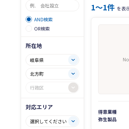
1〜1件
を表
AND検索
OR検索
所在地
No
対応エリア
得意業種
弥生製品