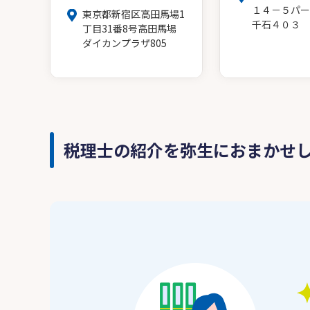
１４－５パー
東京都新宿区高田馬場1
千石４０３
丁目31番8号高田馬場
ダイカンプラザ805
税理士の紹介を弥生におまかせ