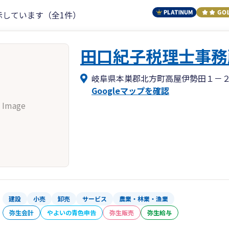
示しています（全1件）
田口紀子税理士事務
岐阜県本巣郡北方町高屋伊勢田１－
Googleマップを確認
 Image
建設
小売
卸売
サービス
農業・林業・漁業
弥生会計
やよいの青色申告
弥生販売
弥生給与