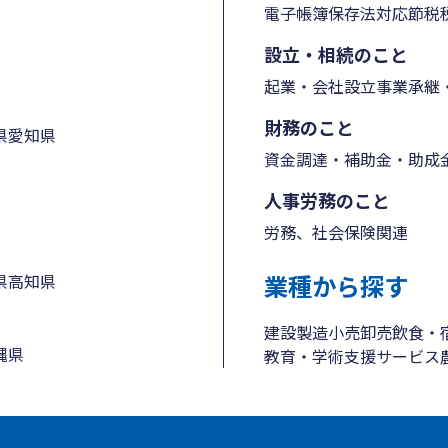
電子帳簿保存法対応
節税
設立・相続のこと
起業・会社設立
事業承継・
財務のこと
県
愛知県
資金調達・補助金・助成
人事労務のこと
労務、社会保険関連
業種から探す
県
高知県
建設
製造
小売
卸売
飲食・
縄県
教育・学術支援
サービス