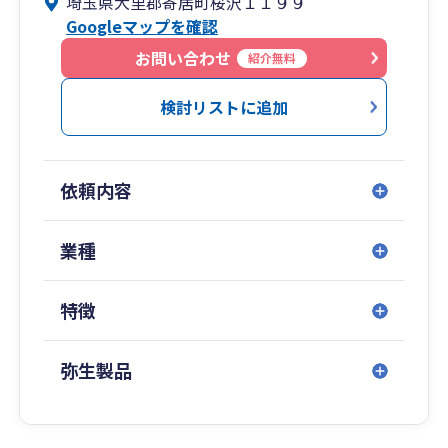
埼玉県大里郡寄居町桜沢１１９９
効率化を図ることで、他の税理士事務所に比べて
Googleマップを確認
料金をよりリーズナブルに設定することが可能で
す。
お問い合わせ
紹介無料
②定期的な試算表作成と税務相談:
検討リストに追加
当事務所では、お客様の経営状況を把握するため
に、三ヶ月に一度試算表を作成します。これによ
り、お客様の税務計画や経営戦略の策定に役立て
依頼内容
ることができます。また、税務相談にも積極的に
応じ、お客様の疑問や問題に対して的確なアドバ
イスを提供します。
業種
③IT分野に強い税理士:
特徴
当事務所の特徴の一つは、IT分野に強いことで
す。新しい技術やツールを積極的に活用し、業務
効率を向上させます。例えば、クラウド会計ソフ
弥生製品
トウェアの導入やデジタル化を推進し、お客様の
業務効率向上に貢献します。IT分野に精通してい
るため、お客様のIT関連のニーズにも対応できま