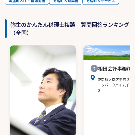
寄居町×IT・情報通信
寄居町×理美容
寄居町×サービス
弥生のかんたん税理士相談 質問回答ランキング
（全国）
相田会計事務所
2
東京都文京区千石３－
－５パークハイム千石
３