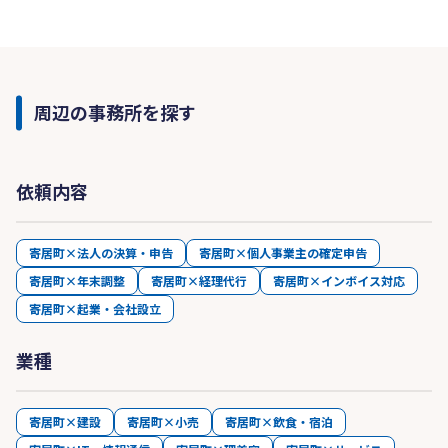
す。
④良質なサービスを安価に提供:
当事務所では、先述したように業務効率化を図
り、低価格でありながら高品質なサービスを提供
周辺の事務所を探す
します。お客様のニーズに合わせたカスタマイズ
されたサービスを提供し、コスト削減と効率化を
実現します。これにより、お客様にとってコスト
依頼内容
パフォーマンスの高い税理士事務所となることを
目指しています。
寄居町×法人の決算・申告
寄居町×個人事業主の確定申告
寄居町×年末調整
寄居町×経理代行
寄居町×インボイス対応
寄居町×起業・会社設立
業種
寄居町×建設
寄居町×小売
寄居町×飲食・宿泊