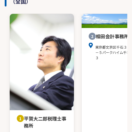
（全国）
相田会計事務所
2
東京都文京区千石３－
－５パークハイム千石
３
平賀大二郎税理士事
1
務所