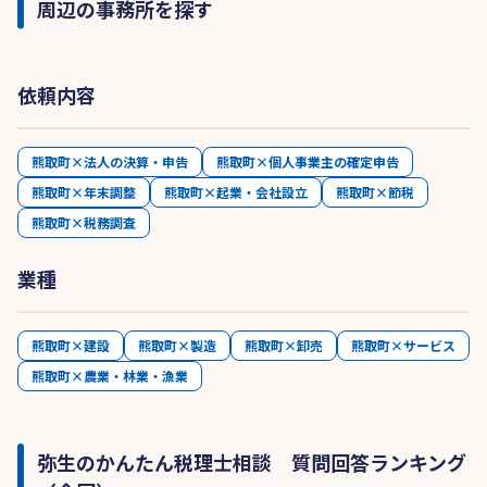
周辺の事務所を探す
依頼内容
熊取町×法人の決算・申告
熊取町×個人事業主の確定申告
熊取町×年末調整
熊取町×起業・会社設立
熊取町×節税
熊取町×税務調査
業種
熊取町×建設
熊取町×製造
熊取町×卸売
熊取町×サービス
熊取町×農業・林業・漁業
弥生のかんたん税理士相談 質問回答ランキング