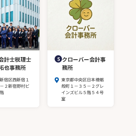
会計士税理士
5
クローバー会計事
拓也事務所
務所
新宿区西新宿１
東京都中央区日本橋蛎
－２新宿野村ビ
殻町１－３５－２グレ
階
インズビル５階５４号
室