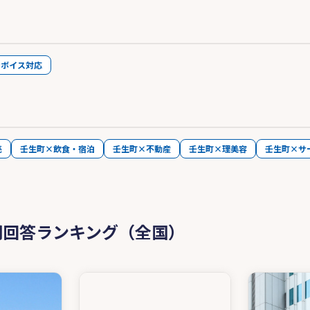
ンボイス対応
売
壬生町×飲食・宿泊
壬生町×不動産
壬生町×理美容
壬生町×サ
問回答ランキング（全国）