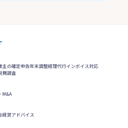
す
業主の確定申告
年末調整
経理代行
インボイス対応
税務調査
M&A
金
経営アドバイス