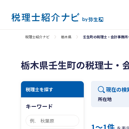
税理士紹介ナビ
栃木県
壬生町の税理士・会計事務所
栃木県壬生町の税理士・
現在の検
税理士を探す
所在地
キーワード
1〜1件
を表