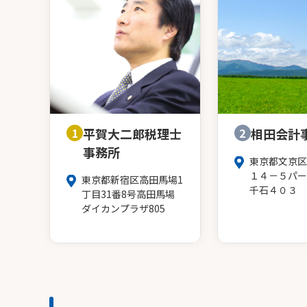
1
平賀大二郎税理士
2
相田会計
事務所
東京都文京区
１４－５パー
東京都新宿区高田馬場1
千石４０３
丁目31番8号高田馬場
ダイカンプラザ805