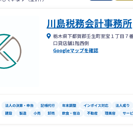
川島税務会計事務所
栃木県下都賀郡壬生町至宝１丁目７
口貸店舗1階西側
Googleマップを確認
法人の決算・申告
記帳代行
年末調整
インボイス対応
法人成り
建設
製造
小売
卸売
飲食・宿泊
不動産
理美容
サー