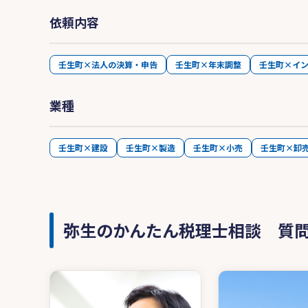
依頼内容
壬生町×法人の決算・申告
壬生町×年末調整
壬生町×イ
業種
壬生町×建設
壬生町×製造
壬生町×小売
壬生町×卸
弥生のかんたん税理士相談 質