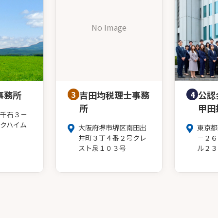
No Image
事務所
3
吉田均税理士事務
4
公認
所
甲田
千石３－
クハイム
大阪府堺市堺区南田出
東京都
井町３丁４番２号クレ
－２６
スト泉１０３号
ル２３