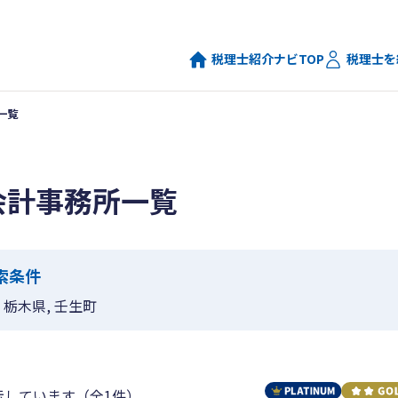
税理士紹介ナビTOP
税理士を
一覧
会計事務所一覧
索条件
栃木県, 壬生町
示しています（全1件）