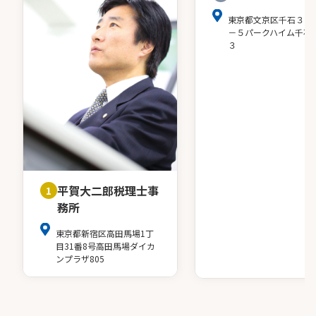
東京都文京区千石３－
－５パークハイム千石
３
平賀大二郎税理士事
1
務所
東京都新宿区高田馬場1丁
目31番8号高田馬場ダイカ
ンプラザ805