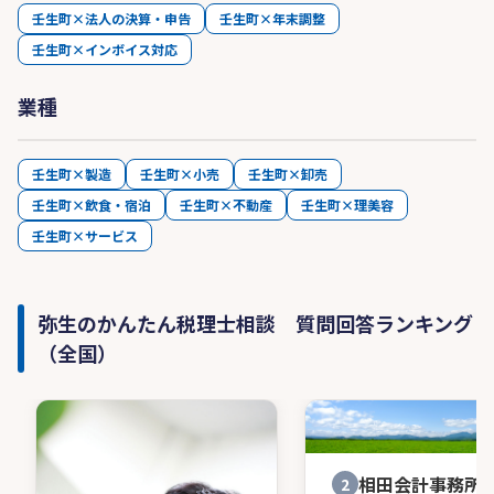
壬生町×法人の決算・申告
壬生町×年末調整
壬生町×インボイス対応
業種
壬生町×製造
壬生町×小売
壬生町×卸売
壬生町×飲食・宿泊
壬生町×不動産
壬生町×理美容
壬生町×サービス
弥生のかんたん税理士相談 質問回答ランキング
（全国）
相田会計事務所
2