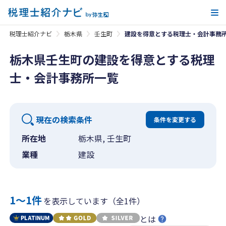
メ
税理士紹介ナビ
栃木県
壬生町
建設を得意とする税理士・会計事務
栃木県壬生町の建設を得意とする税理
士・会計事務所一覧
現在の検索条件
条件を変更する
所在地
栃木県, 壬生町
業種
建設
1〜1件
を表示しています（全1件）
とは