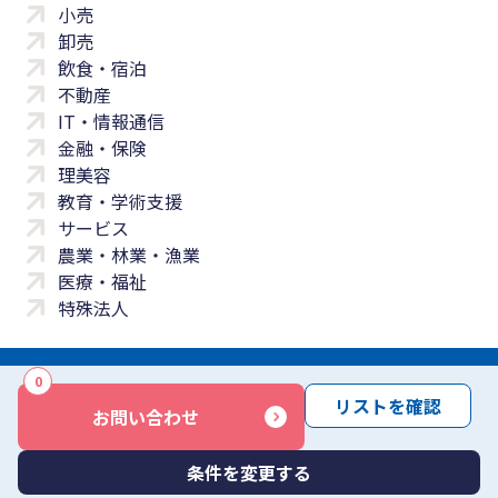
小売
卸売
飲食・宿泊
不動産
IT・情報通信
金融・保険
理美容
教育・学術支援
サービス
農業・林業・漁業
医療・福祉
特殊法人
0
サイトマップ
プライバシーポリシー
免責事項
サービス利用規約
リストを確認
お問い合わせ
商標について
反社会勢力に対する基本方針
お問い合わせ
Copyright © Yayoi Co., Ltd. All rights reserved.
条件を変更する