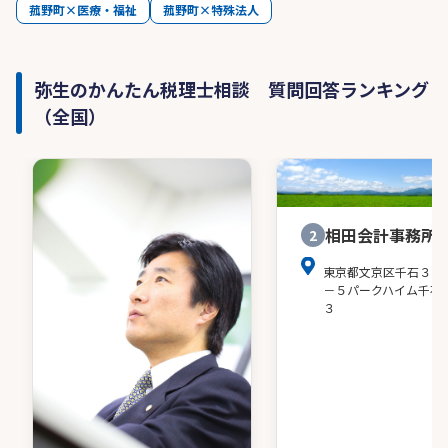
菰野町×医療・福祉
菰野町×特殊法人
弥生のかんたん税理士相談 質問回答ランキング
（全国）
相田会計事務所
2
東京都文京区千石３－
－５パークハイム千石
３