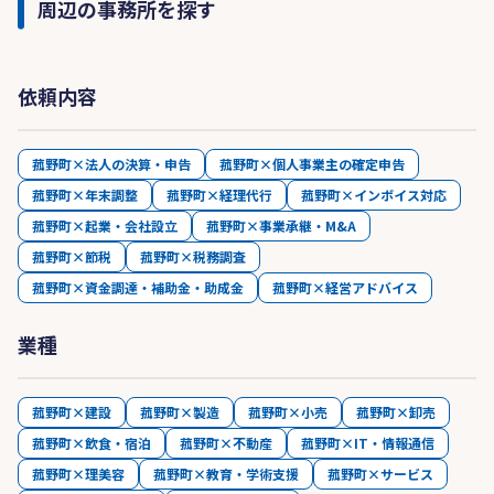
周辺の事務所を探す
依頼内容
菰野町×法人の決算・申告
菰野町×個人事業主の確定申告
菰野町×年末調整
菰野町×経理代行
菰野町×インボイス対応
菰野町×起業・会社設立
菰野町×事業承継・M&A
菰野町×節税
菰野町×税務調査
菰野町×資金調達・補助金・助成金
菰野町×経営アドバイス
業種
菰野町×建設
菰野町×製造
菰野町×小売
菰野町×卸売
菰野町×飲食・宿泊
菰野町×不動産
菰野町×IT・情報通信
菰野町×理美容
菰野町×教育・学術支援
菰野町×サービス