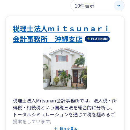
税理士法人ｍｉｔｓｕｎａｒｉ
会計事務所 沖縄支店
税理士法人Mitsunari会計事務所では、法人税・所
得税・相続税という国税三法を総合的に分析し、
トータルシミュレーションを通じて税を極めるご
提案をしています。
法人税・所得税・相続税の国税三法を一元的に考
続きを見る