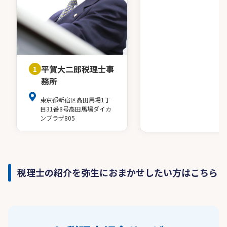
平賀大二郎税理士事
1
務所
東京都新宿区高田馬場1丁
目31番8号高田馬場ダイカ
ンプラザ805
税理士の紹介を弥生におまかせしたい方はこちら