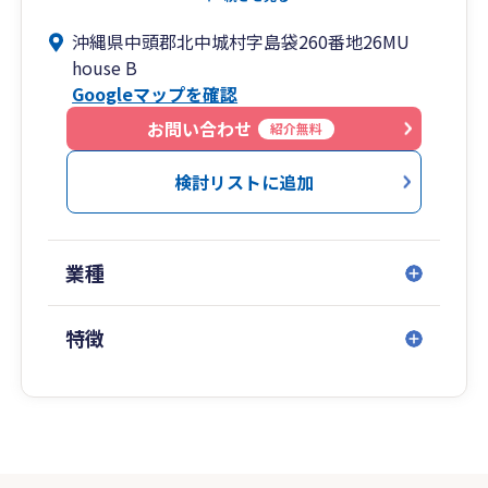
慮した対策を「総合資産プランニング」と呼んで
沖縄県中頭郡北中城村字島袋260番地26MU
おります。
house B
ご希望により、銀行の同行もいたします。
Googleマップを確認
＜「総合資産プランニング」でトータルサポート
お問い合わせ
紹介無料
＞
相続に関わる問題は多岐にわたり、専門的な知識
検討リストに追加
が必要です。
相続が発生する前から、スムーズな相続手続きや
納税、相続後の資産管理まで、幅広くサポートい
業種
たします。
法人税・所得税・相続税の国税三法を総合的に考
慮した対策をご提案し、状況に応じた最適なプラ
特徴
ンをご案内いたします。
？こんなお悩みは ありませんか？
□ 所得税・住民税が高く感じる…
□ 土地や建物をどのように活用すべきか分から