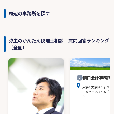
ない…
□ 相続税対策をどう始めれば良いのか分からな
い…
周辺の事務所を探す
□ 贈与の方法やその影響が不安…
□ 生命保険の効果が分からないまま勧められ
た…
弥生のかんたん税理士相談 質問回答ランキング
これらのお悩みをお持ちの方に、税務の専門知識
（全国）
を駆使し、最適な解決策をご提案いたします。
相田会計事務所
2
東京都文京区千石３－
－５パークハイム千石
３