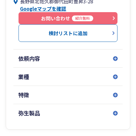
長野県北佐久郡御代田町豊昇3-28
ありつつも、希望ややる気に満ちていたのではと
Googleマップを確認
思います。
経営は決して楽しいことばかりではありません。
お問い合わせ
紹介無料
時には厳しい決断を迫られることもあります。そ
れでもポジティブに取り組んでいけばきっと道は
検討リストに追加
開けると信じています。皆様が起業された当初の
思いをしっかり実現できるよう全力でサポートさ
せていただきます。
依頼内容
業種
特徴
弥生製品