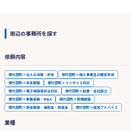
周辺の事務所を探す
依頼内容
御代田町×法人の決算・申告
御代田町×個人事業主の確定申告
御代田町×年末調整
御代田町×インボイス対応
御代田町×電子帳簿保存法対応
御代田町×起業・会社設立
御代田町×事業承継・M&A
御代田町×税務調査
御代田町×資金調達・補助金・助成金
御代田町×経営アドバイス
業種