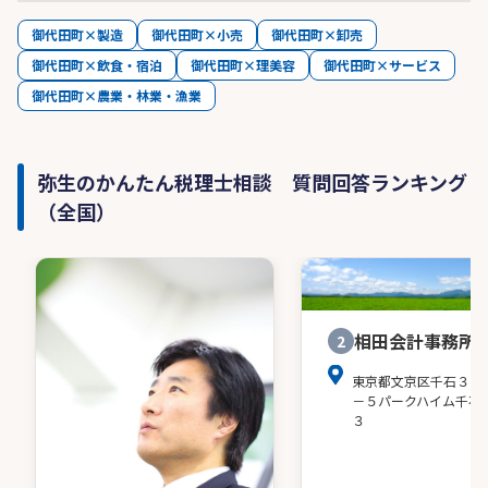
御代田町×製造
御代田町×小売
御代田町×卸売
御代田町×飲食・宿泊
御代田町×理美容
御代田町×サービス
御代田町×農業・林業・漁業
弥生のかんたん税理士相談 質問回答ランキング
（全国）
相田会計事務所
2
東京都文京区千石３－
－５パークハイム千石
３