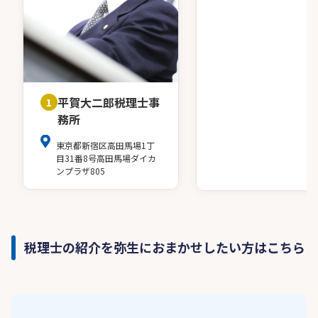
平賀大二郎税理士事
1
務所
東京都新宿区高田馬場1丁
目31番8号高田馬場ダイカ
ンプラザ805
税理士の紹介を弥生におまかせしたい方はこちら