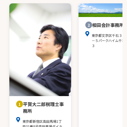
相田会計事務所
2
東京都文京区千石３－
－５パークハイム千石
３
平賀大二郎税理士事
1
務所
東京都新宿区高田馬場1丁
目31番8号高田馬場ダイカ