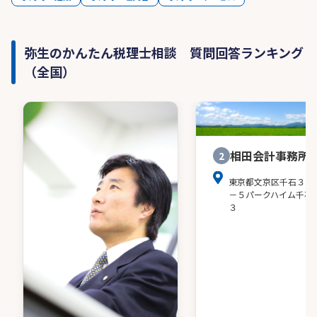
弥生のかんたん税理士相談 質問回答ランキング
（全国）
相田会計事務所
2
東京都文京区千石３－
－５パークハイム千石
３