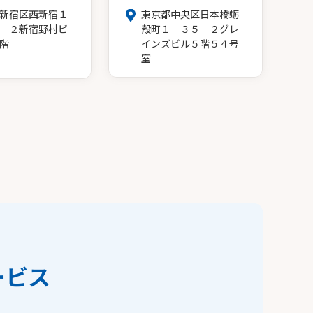
新宿区西新宿１
東京都中央区日本橋蛎
－２新宿野村ビ
殻町１－３５－２グレ
階
インズビル５階５４号
室
ービス