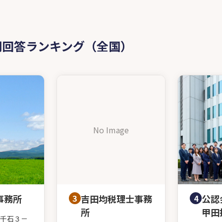
問回答ランキング（全国）
No Image
事務所
3
吉田均税理士事務
4
公認
所
甲田
千石３－