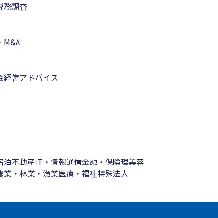
税務調査
M&A
金
経営アドバイス
宿泊
不動産
IT・情報通信
金融・保険
理美容
農業・林業・漁業
医療・福祉
特殊法人