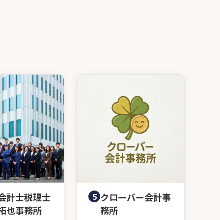
会計士税理士
5
クローバー会計事
拓也事務所
務所