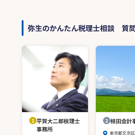
弥生のかんたん税理士相談 質
1
平賀大二郎税理士
2
相田会計
事務所
東京都文京区