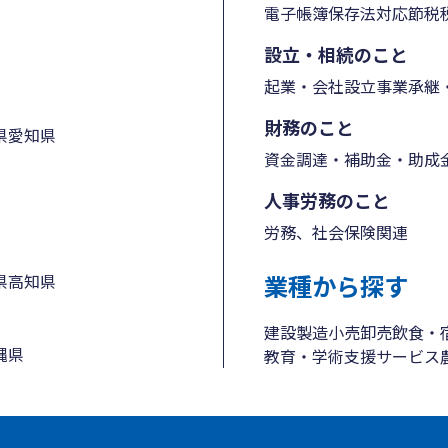
電子帳簿保存法対応
節税
設立・相続のこと
起業・会社設立
事業承継・
財務のこと
県
愛知県
資金調達・補助金・助成
人事労務のこと
労務、社会保険関連
業種から探す
県
高知県
建設
製造
小売
卸売
飲食・
縄県
教育・学術支援
サービス