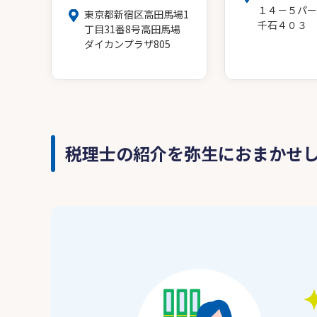
１４－５パー
東京都新宿区高田馬場1
千石４０３
丁目31番8号高田馬場
ダイカンプラザ805
税理士の紹介を弥生におまかせ