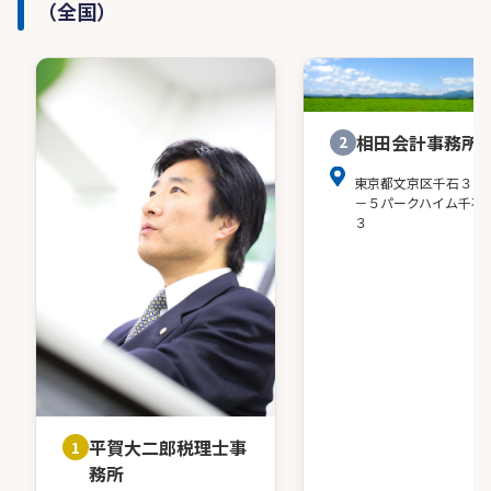
（全国）
相田会計事務所
2
東京都文京区千石３－
－５パークハイム千石
３
平賀大二郎税理士事
1
務所