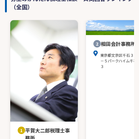
（全国）
相田会計事務所
2
東京都文京区千石３－
－５パークハイム千石
３
平賀大二郎税理士事
1
務所