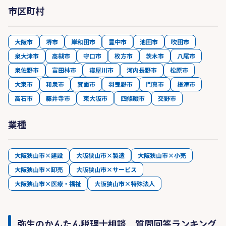
市区町村
大阪市
堺市
岸和田市
豊中市
池田市
吹田市
泉大津市
高槻市
守口市
枚方市
茨木市
八尾市
泉佐野市
富田林市
寝屋川市
河内長野市
松原市
大東市
和泉市
箕面市
羽曳野市
門真市
摂津市
高石市
藤井寺市
東大阪市
四條畷市
交野市
業種
大阪狭山市×建設
大阪狭山市×製造
大阪狭山市×小売
大阪狭山市×卸売
大阪狭山市×サービス
大阪狭山市×医療・福祉
大阪狭山市×特殊法人
弥生のかんたん税理士相談 質問回答ランキング