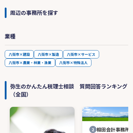
周辺の事務所を探す
業種
八街市×建設
八街市×製造
八街市×サービス
八街市×農業・林業・漁業
八街市×特殊法人
弥生のかんたん税理士相談 質問回答ランキング
（全国）
相田会計事務所
2