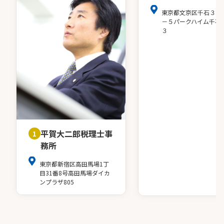
東京都文京区千石３－
－５パークハイム千石
３
平賀大二郎税理士事
1
務所
東京都新宿区高田馬場1丁
目31番8号高田馬場ダイカ
ンプラザ805