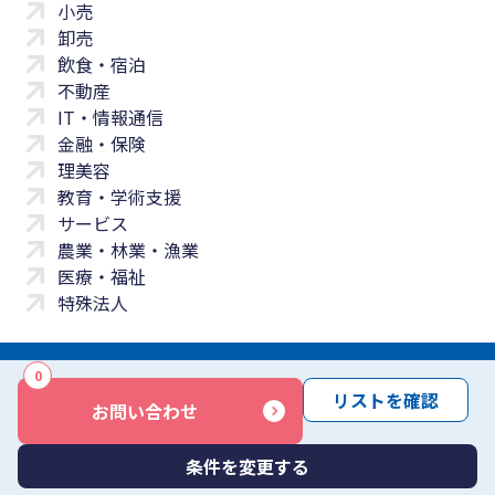
小売
卸売
飲食・宿泊
不動産
IT・情報通信
金融・保険
理美容
教育・学術支援
サービス
農業・林業・漁業
医療・福祉
特殊法人
0
サイトマップ
プライバシーポリシー
免責事項
サービス利用規約
リストを確認
お問い合わせ
商標について
反社会勢力に対する基本方針
お問い合わせ
Copyright © Yayoi Co., Ltd. All rights reserved.
条件を変更する