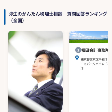
弥生のかんたん税理士相談 質問回答ランキング
（全国）
相田会計事務所
2
東京都文京区千石３－
－５パークハイム千石
３