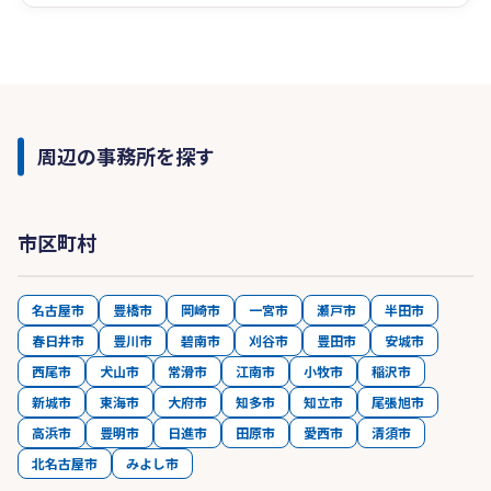
周辺の事務所を探す
市区町村
名古屋市
豊橋市
岡崎市
一宮市
瀬戸市
半田市
春日井市
豊川市
碧南市
刈谷市
豊田市
安城市
西尾市
犬山市
常滑市
江南市
小牧市
稲沢市
新城市
東海市
大府市
知多市
知立市
尾張旭市
高浜市
豊明市
日進市
田原市
愛西市
清須市
北名古屋市
みよし市