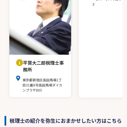
３
平賀大二郎税理士事
1
務所
東京都新宿区高田馬場1丁
目31番8号高田馬場ダイカ
ンプラザ805
税理士の紹介を弥生におまかせしたい方はこちら