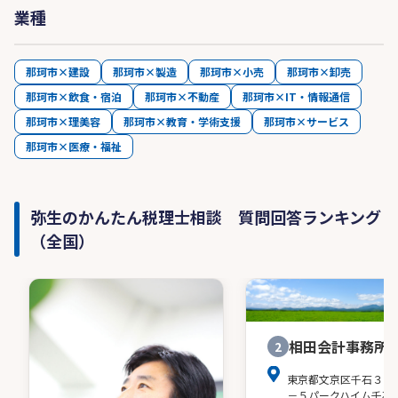
業種
那珂市×建設
那珂市×製造
那珂市×小売
那珂市×卸売
那珂市×飲食・宿泊
那珂市×不動産
那珂市×IT・情報通信
那珂市×理美容
那珂市×教育・学術支援
那珂市×サービス
那珂市×医療・福祉
弥生のかんたん税理士相談 質問回答ランキング
（全国）
相田会計事務所
2
東京都文京区千石３－
－５パークハイム千石