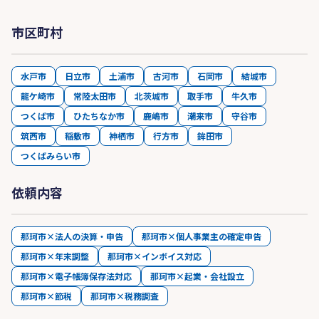
市区町村
水戸市
日立市
土浦市
古河市
石岡市
結城市
龍ケ崎市
常陸太田市
北茨城市
取手市
牛久市
つくば市
ひたちなか市
鹿嶋市
潮来市
守谷市
筑西市
稲敷市
神栖市
行方市
鉾田市
つくばみらい市
依頼内容
那珂市×法人の決算・申告
那珂市×個人事業主の確定申告
那珂市×年末調整
那珂市×インボイス対応
那珂市×電子帳簿保存法対応
那珂市×起業・会社設立
那珂市×節税
那珂市×税務調査