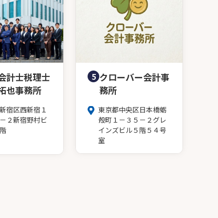
会計士税理士
5
クローバー会計事
拓也事務所
務所
新宿区西新宿１
東京都中央区日本橋蛎
－２新宿野村ビ
殻町１－３５－２グレ
階
インズビル５階５４号
室