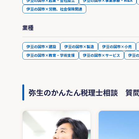
伊豆の国市×起業・会社設立
伊豆の国市×事業承継・M&A
伊豆の国市×労務、社会保険関連
業種
伊豆の国市×建設
伊豆の国市×製造
伊豆の国市×小売
伊豆の国市×教育・学術支援
伊豆の国市×サービス
伊豆
弥生のかんたん税理士相談 質