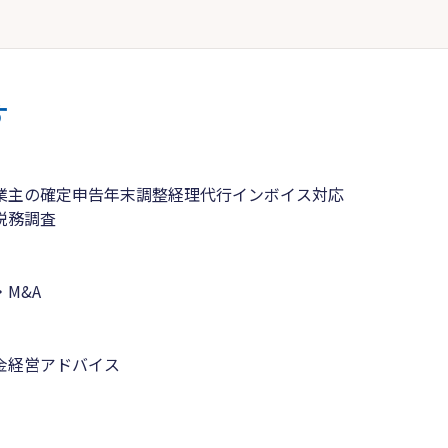
す
業主の確定申告
年末調整
経理代行
インボイス対応
税務調査
M&A
金
経営アドバイス