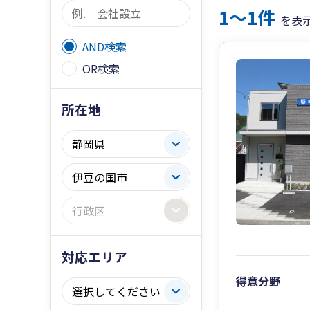
1〜1件
を表
AND検索
OR検索
所在地
対応エリア
得意分野