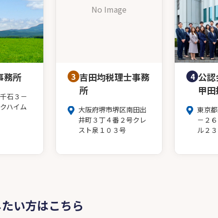
No Image
事務所
3
吉田均税理士事務
4
公認
所
甲田
千石３－
クハイム
大阪府堺市堺区南田出
東京都
井町３丁４番２号クレ
－２６
スト泉１０３号
ル２３
したい方はこちら