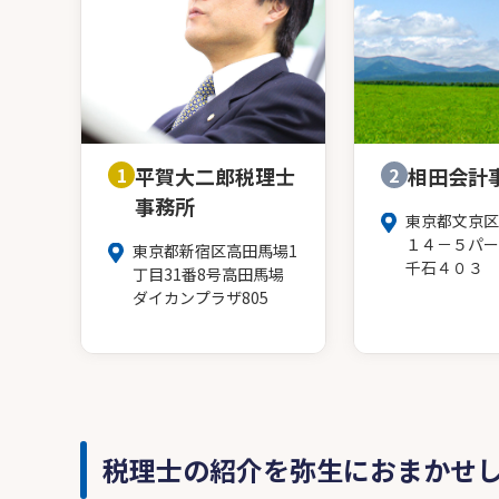
1
平賀大二郎税理士
2
相田会計
事務所
東京都文京区
１４－５パー
東京都新宿区高田馬場1
千石４０３
丁目31番8号高田馬場
ダイカンプラザ805
税理士の紹介を弥生におまかせ