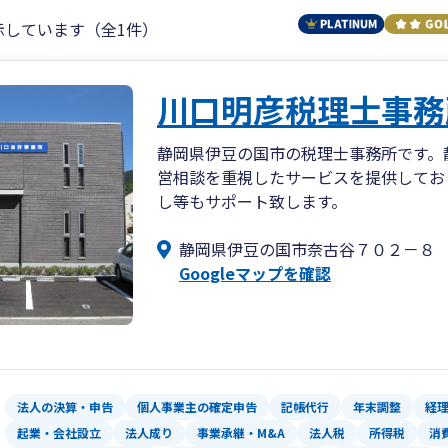
示しています（全1件）
川口明彦税理士事務
静岡県伊豆の国市の税理士事務所です。
営相談を重視したサービスを提供してお
し等もサポート致します。
静岡県伊豆の国市奈古谷７０２－８
Googleマップを確認
法人の決算・申告
個人事業主の確定申告
記帳代行
年末調整
経
起業・会社設立
法人成り
事業承継・M&A
法人税
所得税
消