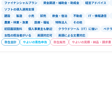
ファイナンシャルプラン
資金調達・補助金・助成金
経営アドバイス
ソフトの導入運用支援
建設
製造
小売
卸売
飲食・宿泊
不動産
IT・情報通信
農業・林業・漁業
医療・福祉
特殊法人
その他
初回面談無料
個人事業主も歓迎
クラウドツール（IT）に強い
ベテ
女性の担当者がいる
英語対応可
英語による文書対応
弥生会計
やよいの青色申告
弥生販売
やよいの見積・納品・請求書