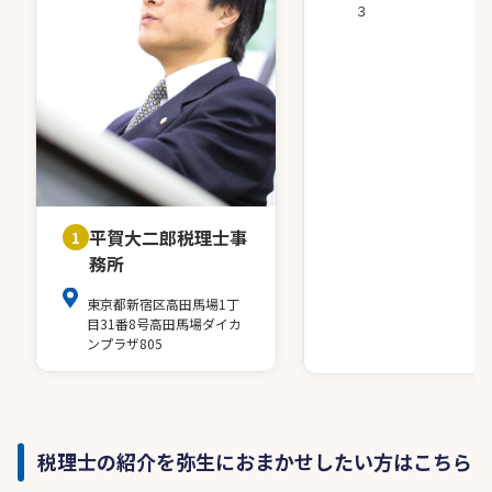
３
平賀大二郎税理士事
1
務所
東京都新宿区高田馬場1丁
目31番8号高田馬場ダイカ
ンプラザ805
税理士の紹介を弥生におまかせしたい方はこちら