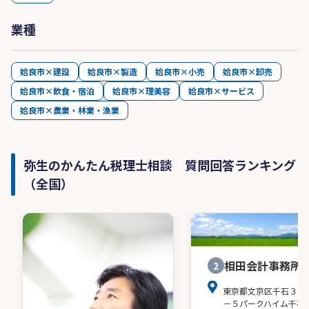
業種
姶良市×建設
姶良市×製造
姶良市×小売
姶良市×卸売
姶良市×飲食・宿泊
姶良市×理美容
姶良市×サービス
姶良市×農業・林業・漁業
弥生のかんたん税理士相談 質問回答ランキング
（全国）
相田会計事務所
2
東京都文京区千石３－
－５パークハイム千石