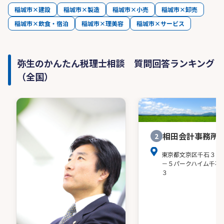
稲城市×建設
稲城市×製造
稲城市×小売
稲城市×卸売
稲城市×飲食・宿泊
稲城市×理美容
稲城市×サービス
弥生のかんたん税理士相談 質問回答ランキング
（全国）
相田会計事務所
2
東京都文京区千石３－
－５パークハイム千石
３