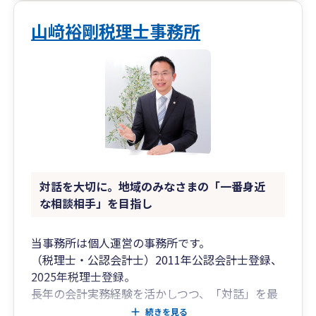
山﨑裕剛税理士事務所
対話を大切に。地域のみなさまの「一番身近
な相談相手」を目指し
当事務所は個人運営の事務所です。
（税理士・公認会計士）2011年公認会計士登録、
2025年税理士登録。
長年の会計実務経験を活かしつつ、「対話」を最
重視するスタイルで活動中。専門用語を使わず、
続きを見る