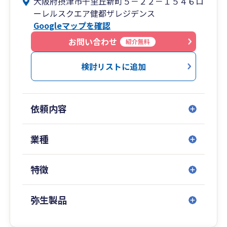
大阪府摂津市千里丘新町５－２２－１５４６ロ
業様、上場企業の子会社様など、税務会計・財務
ーレルスクエア健都ザレジデンス
会計問わず幅広く対応させて頂いております！
Googleマップを確認
記帳代行や税務顧問をお探しの皆様、ぜひ一度事
務所へお問合せ下さい！
お問い合わせ
紹介無料
検討リストに追加
依頼内容
業種
特徴
弥生製品