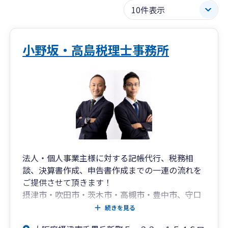
小野坂・高島税理士事務所
法人・個人事業主様に対する記帳代行、税務相
談、決算書作成、申告書作成までの一連の流れを
ご提供させて頂きます！
摂津市・吹田市・茨木市・高槻市・豊中市、守口
市、門真市、寝屋川市など、
続きを見る
大阪北摂・北河内を中心に個人事業主様や中小企