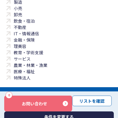
製造
小売
卸売
飲食・宿泊
不動産
IT・情報通信
金融・保険
理美容
教育・学術支援
サービス
農業・林業・漁業
医療・福祉
特殊法人
0
サイトマップ
プライバシーポリシー
免責事項
サービス利用規約
リストを確認
お問い合わせ
商標について
反社会勢力に対する基本方針
お問い合わせ
Copyright © Yayoi Co., Ltd. All rights reserved.
条件を変更する