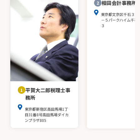
相田会計事務所
2
東京都文京区千石３－
－５パークハイム千石
３
平賀大二郎税理士事
1
務所
東京都新宿区高田馬場1丁
目31番8号高田馬場ダイカ
ンプラザ805