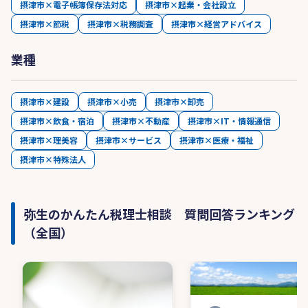
摂津市×電子帳簿保存法対応
摂津市×起業・会社設立
摂津市×節税
摂津市×税務調査
摂津市×経営アドバイス
業種
摂津市×建設
摂津市×小売
摂津市×卸売
摂津市×飲食・宿泊
摂津市×不動産
摂津市×IT・情報通信
摂津市×理美容
摂津市×サービス
摂津市×医療・福祉
摂津市×特殊法人
弥生のかんたん税理士相談 質問回答ランキング
（全国）