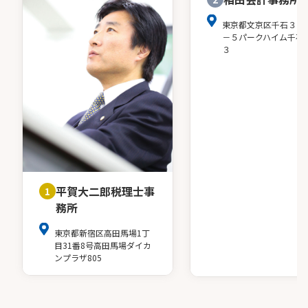
東京都文京区千石３－
－５パークハイム千石
３
平賀大二郎税理士事
1
務所
東京都新宿区高田馬場1丁
目31番8号高田馬場ダイカ
ンプラザ805