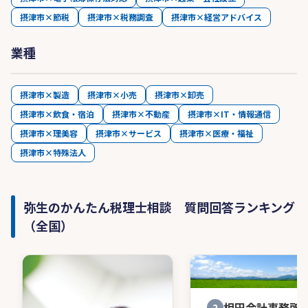
摂津市×節税
摂津市×税務調査
摂津市×経営アドバイス
業種
摂津市×製造
摂津市×小売
摂津市×卸売
摂津市×飲食・宿泊
摂津市×不動産
摂津市×IT・情報通信
摂津市×理美容
摂津市×サービス
摂津市×医療・福祉
摂津市×特殊法人
弥生のかんたん税理士相談 質問回答ランキング
（全国）
相田会計事務所
2