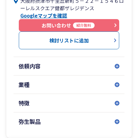
大阪府摂津市千里丘新町５－２２－１５４６ロ
業様、上場企業の子会社様など、税務会計・財務
ーレルスクエア健都ザレジデンス
会計問わず幅広く対応させて頂いております！
Googleマップを確認
記帳代行や税務顧問をお探しの皆様、ぜひ一度事
務所へお問合せ下さい！
お問い合わせ
紹介無料
検討リストに追加
依頼内容
業種
特徴
弥生製品