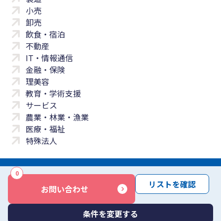
小売
卸売
飲食・宿泊
不動産
IT・情報通信
金融・保険
理美容
教育・学術支援
サービス
農業・林業・漁業
医療・福祉
特殊法人
0
サイトマップ
プライバシーポリシー
免責事項
サービス利用規約
リストを確認
お問い合わせ
商標について
反社会勢力に対する基本方針
お問い合わせ
Copyright © Yayoi Co., Ltd. All rights reserved.
条件を変更する