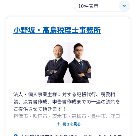
小野坂・高島税理士事務所
法人・個人事業主様に対する記帳代行、税務相
談、決算書作成、申告書作成までの一連の流れを
ご提供させて頂きます！
摂津市・吹田市・茨木市・高槻市・豊中市、守口
市、門真市、寝屋川市など、
続きを見る
大阪北摂・北河内を中心に個人事業主様や中小企