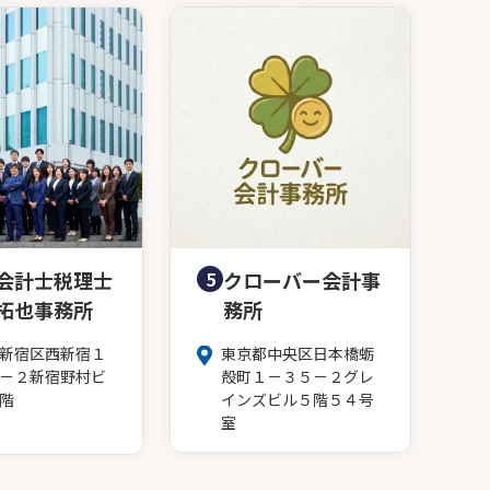
会計士税理士
5
クローバー会計事
拓也事務所
務所
新宿区西新宿１
東京都中央区日本橋蛎
－２新宿野村ビ
殻町１－３５－２グレ
階
インズビル５階５４号
室