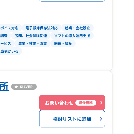
～60％が廃業するとも言われています。
、
力を買った」と捉えて自分の土俵で勝負に専念し
ンボイス対応
電子帳簿保存法対応
起業・会社設立
務調査
労務、社会保険関連
ソフトの導入運用支援
いと思います。
サービス
農業・林業・漁業
医療・福祉
。
担当者がいる
所
お問い合わせ
紹介無料
検討リストに追加