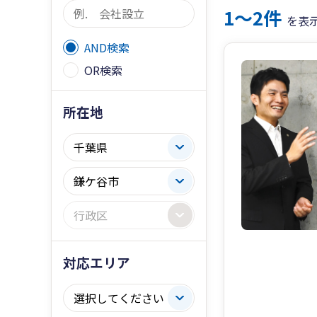
1〜2件
を表
AND検索
OR検索
所在地
対応エリア