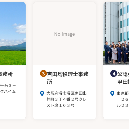
No Image
事務所
3
吉田均税理士事務
4
公認
所
甲田
千石３－
クハイム
大阪府堺市堺区南田出
東京都
井町３丁４番２号クレ
－２６
スト泉１０３号
ル２３