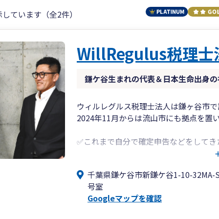
示しています（全2件）
WillRegulus税理
鎌ケ谷生まれの代表＆日本生命出身の
ウィルレグルス税理士法人は鎌ヶ谷市で
2024年11月からは流山市にも拠点を
✅これまで自分で確定申告などをしてき
✅相続について、どこから手をつけたら
✅売り上げが上がってきたけれど、何か
千葉県鎌ケ谷市新鎌ケ谷1-10-32MA-Sak
など、明確な目的に関することはもちろ
号室
Googleマップを確認
現在の日本では、1年間で約15万の新
います。