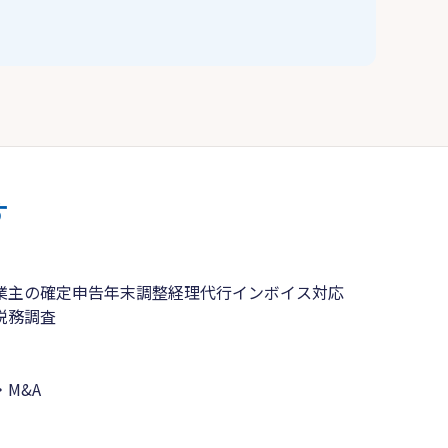
す
業主の確定申告
年末調整
経理代行
インボイス対応
税務調査
M&A