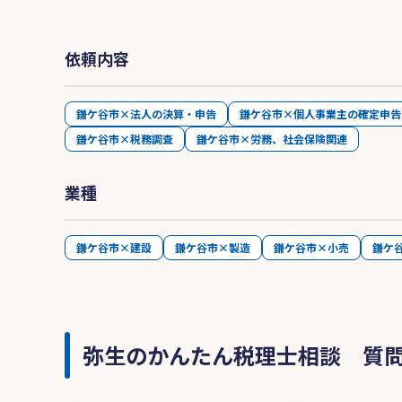
依頼内容
鎌ケ谷市×法人の決算・申告
鎌ケ谷市×個人事業主の確定申告
鎌ケ谷市×税務調査
鎌ケ谷市×労務、社会保険関連
業種
鎌ケ谷市×建設
鎌ケ谷市×製造
鎌ケ谷市×小売
鎌ケ
弥生のかんたん税理士相談 質