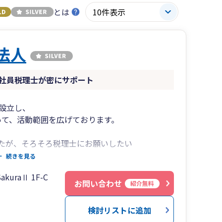
とは
士法人
社員税理士が密にサポート
設立し、
置いて、活動範囲を広げております。
たが、そろそろ税理士にお願いしたい
良い？
続きを見る
気を付けるべきことはある？
uraⅡ 1F-C
ん、小さな心配事もお気軽にご相談ください。
お問い合わせ
紹介無料
しい法人と、それ以上の数の個人事業主が誕生して
検討リストに追加