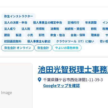
しかし、その中で創業後3年以内に約30
税理士に依頼すれば報酬がかかりますが
弥生インストラクター
それは「本業に専念するための時間と労
法人の決算・申告
個人事業主の確定申告
記帳代行
年末調整
イ
ていただき、
法人成り
法人税
所得税
消費税
相続税・資産税
節税
税
厳しい生存競争に勝ち残っていただきた
建設
製造
小売
卸売
飲食・宿泊
金融・保険
理美容
当事務所はその戦いを全力で応援します
初回面談無料
個人事業主も歓迎
クラウドツール（IT）に強い
若い
弥生会計 オンライン
弥生会計
やよいの青色申告
池田光智税理士事務
千葉県鎌ケ谷市西佐津間1-11-39-3
Googleマップを確認
 Image