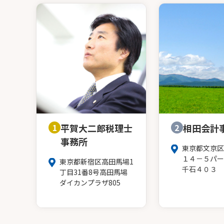
1
平賀大二郎税理士
2
相田会計
事務所
東京都文京区
１４－５パー
東京都新宿区高田馬場1
千石４０３
丁目31番8号高田馬場
ダイカンプラザ805