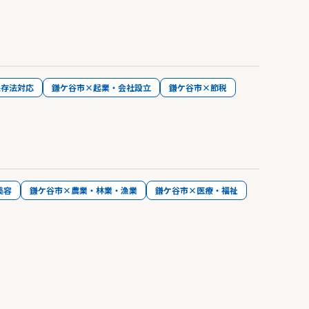
保存法対応
鎌ケ谷市×起業・会社設立
鎌ケ谷市×節税
美容
鎌ケ谷市×農業・林業・漁業
鎌ケ谷市×医療・福祉