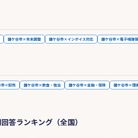
鎌ケ谷市×年末調整
鎌ケ谷市×インボイス対応
鎌ケ谷市×電子帳簿
谷市×卸売
鎌ケ谷市×飲食・宿泊
鎌ケ谷市×金融・保険
鎌ケ谷市×理
問回答ランキング（全国）