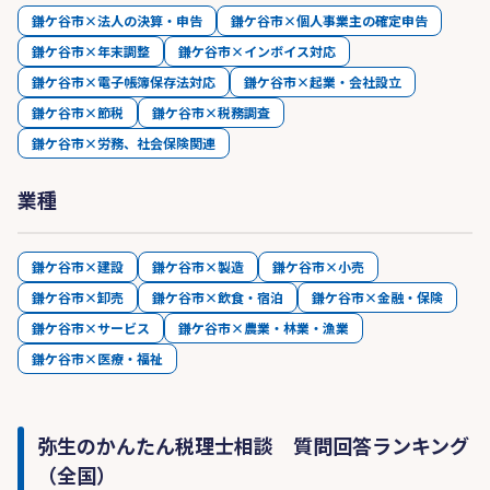
鎌ケ谷市×法人の決算・申告
鎌ケ谷市×個人事業主の確定申告
鎌ケ谷市×年末調整
鎌ケ谷市×インボイス対応
鎌ケ谷市×電子帳簿保存法対応
鎌ケ谷市×起業・会社設立
鎌ケ谷市×節税
鎌ケ谷市×税務調査
鎌ケ谷市×労務、社会保険関連
業種
鎌ケ谷市×建設
鎌ケ谷市×製造
鎌ケ谷市×小売
鎌ケ谷市×卸売
鎌ケ谷市×飲食・宿泊
鎌ケ谷市×金融・保険
鎌ケ谷市×サービス
鎌ケ谷市×農業・林業・漁業
鎌ケ谷市×医療・福祉
弥生のかんたん税理士相談 質問回答ランキング
（全国）