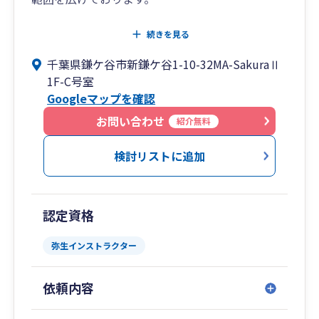
✅これまで自分で確定申告などをしてきたが、そ
続きを見る
ろそろ税理士にお願いしたい
千葉県鎌ケ谷市新鎌ケ谷1-10-32MA-SakuraⅡ
✅相続について、どこから手をつけたら良い？
1F-C号室
✅売り上げが上がってきたけれど、何か気を付け
Googleマップを確認
るべきことはある？
など、明確な目的に関することはもちろん、小さ
お問い合わせ
紹介無料
な心配事もお気軽にご相談ください。
検討リストに追加
現在の日本では、1年間で約15万の新しい法人
と、それ以上の数の個人事業主が誕生していま
す。
認定資格
しかし、その中で創業後3年以内に約30～60％が
廃業するとも言われています。
弥生インストラクター
税理士に依頼すれば報酬がかかりますが、
依頼内容
それは「本業に専念するための時間と労力を買っ
た」と捉えて自分の土俵で勝負に専念していただ