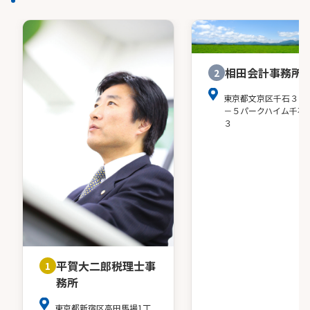
相田会計事務所
2
東京都文京区千石３－
－５パークハイム千石
３
平賀大二郎税理士事
1
務所
東京都新宿区高田馬場1丁