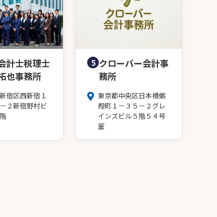
会計士税理士
5
クローバー会計事
拓也事務所
務所
新宿区西新宿１
東京都中央区日本橋蛎
－２新宿野村ビ
殻町１－３５－２グレ
階
インズビル５階５４号
室