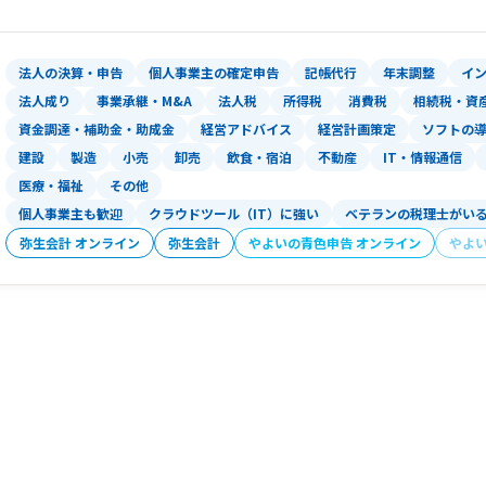
銀行からの借入がスムーズに進むように
・黒字倒産を未然に防ぐために、貸借対
ュフローを重視したアドバイスを行って
法人の決算・申告
個人事業主の確定申告
記帳代行
年末調整
イ
お問い合わせお待ちしております。
法人成り
事業承継・M&A
法人税
所得税
消費税
相続税・資
資金調達・補助金・助成金
経営アドバイス
経営計画策定
ソフトの
建設
製造
小売
卸売
飲食・宿泊
不動産
IT・情報通信
医療・福祉
その他
個人事業主も歓迎
クラウドツール（IT）に強い
ベテランの税理士がい
弥生会計 オンライン
弥生会計
やよいの青色申告 オンライン
やよ