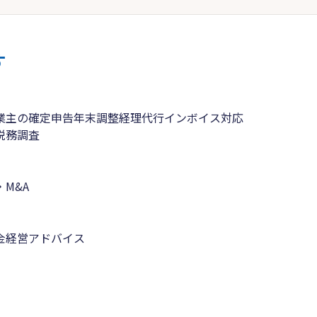
す
業主の確定申告
年末調整
経理代行
インボイス対応
税務調査
M&A
金
経営アドバイス