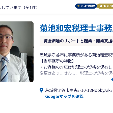
示しています（全1件）
菊池和宏税理士事務
資金調達のサポートと起業・開業支援
茨城県守谷市に事務所がある菊池和宏税
【当事務所の特徴】
・お客様の対応は税理士の資格を保有し
変更はありませんし、税理士の資格を保
責任をもって継続的にお客様をサポート
・将来の業績を予測したシミュレーショ
茨城県守谷市中央3-10-18NobbyArk3
ドバイスなど、先を見据えた経営ができ
Googleマップを確認
・これから起業・開業を予定されている
する前にご相談ください。
・元銀行員の経験を活かし、銀行借入の