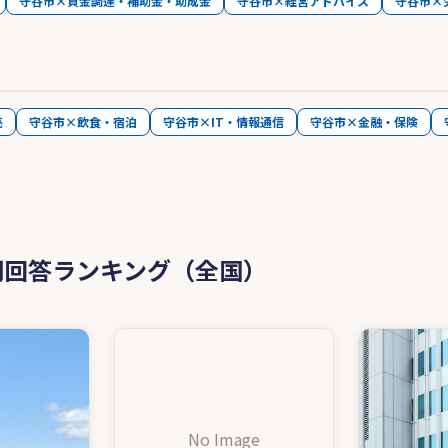
守谷市×資金調達・補助金・助成金
守谷市×経営アドバイス
守谷市×
売
守谷市×飲食・宿泊
守谷市×IT・情報通信
守谷市×金融・保険
問回答ランキング（全国）
No Image