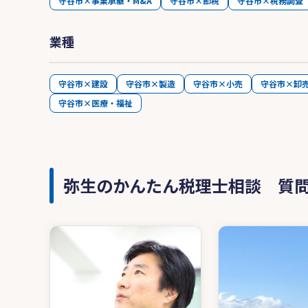
守谷市×事業承継・M&A
守谷市×節税
守谷市×税務調査
業種
守谷市×建設
守谷市×製造
守谷市×小売
守谷市×卸
守谷市×医療・福祉
弥生のかんたん税理士相談 質