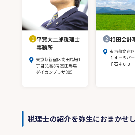
1
平賀大二郎税理士
2
相田会計
事務所
東京都文京区
１４－５パー
東京都新宿区高田馬場1
千石４０３
丁目31番8号高田馬場
ダイカンプラザ805
税理士の紹介を弥生におまかせ