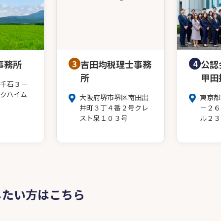
事務所
3
吉田均税理士事務
4
公認
所
甲田
千石３－
クハイム
大阪府堺市堺区南田出
東京都
井町３丁４番２号クレ
－２６
スト泉１０３号
ル２３
したい方はこちら