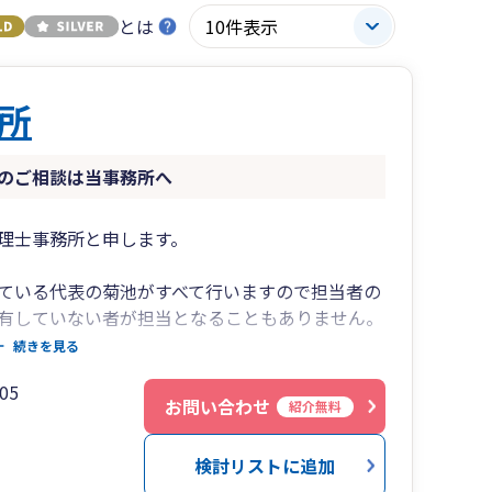
とは
所
のご相談は当事務所へ
理士事務所と申します。
ている代表の菊池がすべて行いますので担当者の
有していない者が担当となることもありません。
いたします。
続きを見る
ン表を作成し、 決算数値の予測や資金繰りのア
05
るようサポートいたします。
お問い合わせ
紹介無料
方をサポートしておりますので、ぜひ起業・開業
検討リストに追加
ご相談や銀行に提出が必要な試算表の作成など、