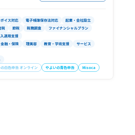
サポートいたします。
照表や損益計算書の内容だけではなく、キャッシ
おります。
ンボイス対応
電子帳簿保存法対応
起業・会社設立
産税
節税
税務調査
ファイナンシャルプラン
導入運用支援
金融・保険
理美容
教育・学術支援
サービス
る
いの白色申告 オンライン
やよいの青色申告
Misoca