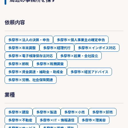
依頼内容
多摩市×法人の決算・申告
多摩市×個人事業主の確定申告
多摩市×年末調整
多摩市×経理代行
多摩市×インボイス対応
多摩市×電子帳簿保存法対応
多摩市×起業・会社設立
多摩市×節税
多摩市×税務調査
多摩市×資金調達・補助金・助成金
多摩市×経営アドバイス
多摩市×労務、社会保険関連
業種
多摩市×建設
多摩市×製造
多摩市×小売
多摩市×卸売
多摩市×不動産
多摩市×IT・情報通信
多摩市×理美容
多摩市×サービス
多摩市×医療・福祉