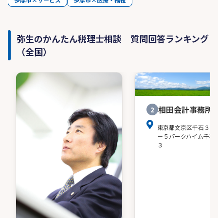
弥生のかんたん税理士相談 質問回答ランキング
（全国）
相田会計事務所
2
東京都文京区千石３－
－５パークハイム千石
３