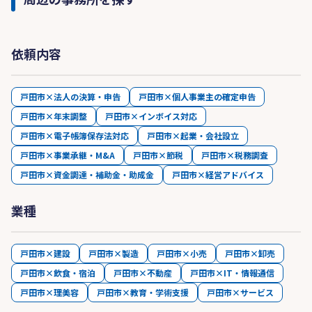
依頼内容
戸田市×法人の決算・申告
戸田市×個人事業主の確定申告
戸田市×年末調整
戸田市×インボイス対応
戸田市×電子帳簿保存法対応
戸田市×起業・会社設立
戸田市×事業承継・M&A
戸田市×節税
戸田市×税務調査
戸田市×資金調達・補助金・助成金
戸田市×経営アドバイス
業種
戸田市×建設
戸田市×製造
戸田市×小売
戸田市×卸売
戸田市×飲食・宿泊
戸田市×不動産
戸田市×IT・情報通信
戸田市×理美容
戸田市×教育・学術支援
戸田市×サービス