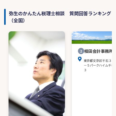
弥生のかんたん税理士相談 質問回答ランキング
（全国）
相田会計事務所
2
東京都文京区千石３－
－５パークハイム千石
３