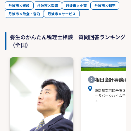
丹波市×建設
丹波市×製造
丹波市×小売
丹波市×卸売
丹波市×飲食・宿泊
丹波市×サービス
弥生のかんたん税理士相談 質問回答ランキング
（全国）
相田会計事務所
2
東京都文京区千石３－
－５パークハイム千石
３