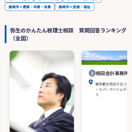
鹿嶋市×農業・林業・漁業
鹿嶋市×医療・福祉
弥生のかんたん税理士相談 質問回答ランキング
（全国）
相田会計事務所
2
東京都文京区千石３－
－５パークハイム千石
３