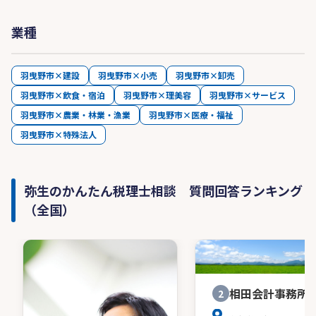
業種
羽曳野市×建設
羽曳野市×小売
羽曳野市×卸売
羽曳野市×飲食・宿泊
羽曳野市×理美容
羽曳野市×サービス
羽曳野市×農業・林業・漁業
羽曳野市×医療・福祉
羽曳野市×特殊法人
弥生のかんたん税理士相談 質問回答ランキング
（全国）
相田会計事務所
2