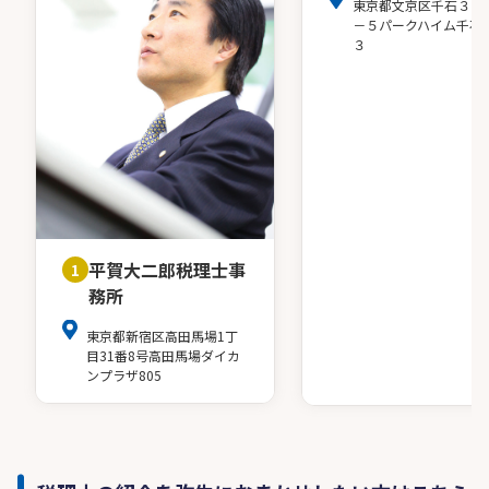
東京都文京区千石３－
－５パークハイム千石
３
平賀大二郎税理士事
1
務所
東京都新宿区高田馬場1丁
目31番8号高田馬場ダイカ
ンプラザ805