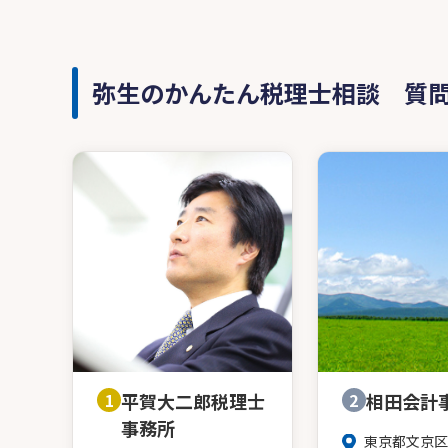
弥生のかんたん税理士相談 質
1
平賀大二郎税理士
2
相田会計
事務所
東京都文京区