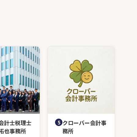
会計士税理士
5
クローバー会計事
拓也事務所
務所