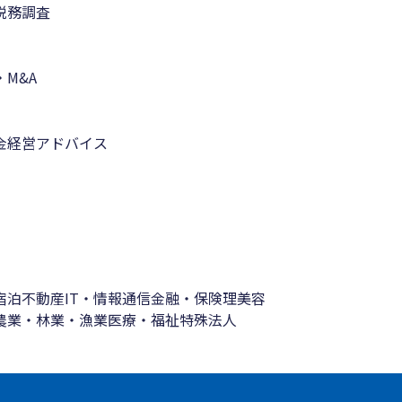
税務調査
M&A
金
経営アドバイス
宿泊
不動産
IT・情報通信
金融・保険
理美容
農業・林業・漁業
医療・福祉
特殊法人