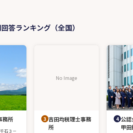
問回答ランキング（全国）
No Image
事務所
3
吉田均税理士事務
4
公認
所
甲田
千石３－