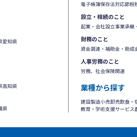
電子帳簿保存法対応
節税
設立・相続のこと
起業・会社設立
事業承継・
財務のこと
県
愛知県
資金調達・補助金・助成
人事労務のこと
労務、社会保険関連
業種から探す
県
高知県
建設
製造
小売
卸売
飲食・
縄県
教育・学術支援
サービス