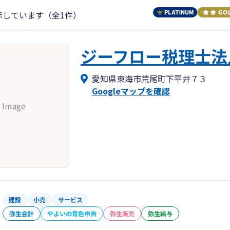
示しています（全1件）
ジーフロー税理士法
愛知県東海市荒尾町下平井７３
Googleマップを確認
 Image
建設
小売
サービス
弥生会計
やよいの青色申告
弥生販売
弥生給与