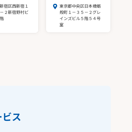
新宿区西新宿１
東京都中央区日本橋蛎
－２新宿野村ビ
殻町１－３５－２グレ
階
インズビル５階５４号
室
ービス