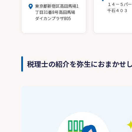
１４－５パー
東京都新宿区高田馬場1
千石４０３
丁目31番8号高田馬場
ダイカンプラザ805
税理士の紹介を弥生におまかせ