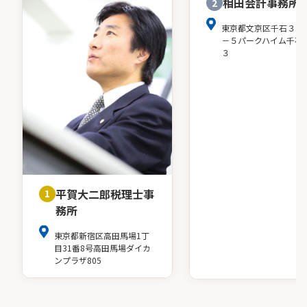
相田会計事務所
2
東京都文京区千石３－
－５パークハイム千石
３
平賀大二郎税理士事
1
務所
東京都新宿区高田馬場1丁
目31番8号高田馬場ダイカ
ンプラザ805