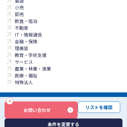
製造
小売
卸売
飲食・宿泊
不動産
IT・情報通信
金融・保険
理美容
教育・学術支援
サービス
農業・林業・漁業
医療・福祉
特殊法人
0
サイトマップ
プライバシーポリシー
免責事項
サービス利用規約
リストを確認
お問い合わせ
商標について
反社会勢力に対する基本方針
お問い合わせ
Copyright © Yayoi Co., Ltd. All rights reserved.
条件を変更する