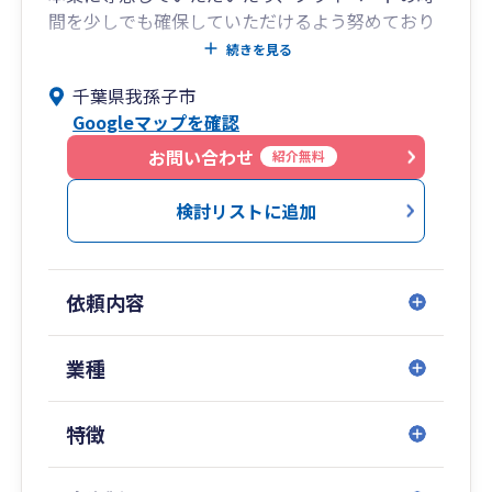
間を少しでも確保していただけるよう努めており
ます。
続きを見る
ひとりでの運営をしておりますので、税理士であ
千葉県我孫子市
る私、広瀬純一が対応いたします。
Googleマップを確認
途中で担当者が変わることはありません。
みなさまの裏方として、お役に立てるよう努めて
お問い合わせ
紹介無料
まいります。
検討リストに追加
依頼内容
業種
特徴