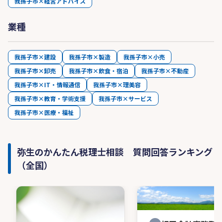
我孫子市×経営アドバイス
業種
我孫子市×建設
我孫子市×製造
我孫子市×小売
我孫子市×卸売
我孫子市×飲食・宿泊
我孫子市×不動産
我孫子市×IT・情報通信
我孫子市×理美容
我孫子市×教育・学術支援
我孫子市×サービス
我孫子市×医療・福祉
弥生のかんたん税理士相談 質問回答ランキング
（全国）