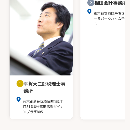
相田会計事務所
2
東京都文京区千石３－
－５パークハイム千石
３
平賀大二郎税理士事
1
務所
東京都新宿区高田馬場1丁
目31番8号高田馬場ダイカ
ンプラザ805