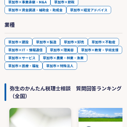
草加市×事業承継・M&A
草加市×節税
草加市×資金調達・補助金・助成金
草加市×経営アドバイス
業種
草加市×建設
草加市×製造
草加市×卸売
草加市×不動産
草加市×IT・情報通信
草加市×理美容
草加市×教育・学術支援
草加市×サービス
草加市×農業・林業・漁業
草加市×医療・福祉
草加市×特殊法人
弥生のかんたん税理士相談 質問回答ランキング
（全国）