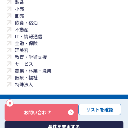
製造
小売
卸売
飲食・宿泊
不動産
IT・情報通信
金融・保険
理美容
教育・学術支援
サービス
農業・林業・漁業
医療・福祉
特殊法人
0
サイトマップ
プライバシーポリシー
免責事項
サービス利用規約
リストを確認
お問い合わせ
商標について
反社会勢力に対する基本方針
お問い合わせ
Copyright © Yayoi Co., Ltd. All rights reserved.
条件を変更する