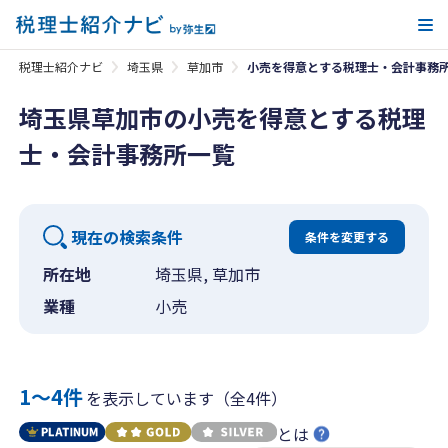
メ
税理士紹介ナビ
埼玉県
草加市
小売を得意とする税理士・会計事務
埼玉県草加市の小売を得意とする税理
士・会計事務所一覧
現在の検索条件
条件を変更する
所在地
埼玉県, 草加市
業種
小売
1〜4件
を表示しています（全4件）
とは