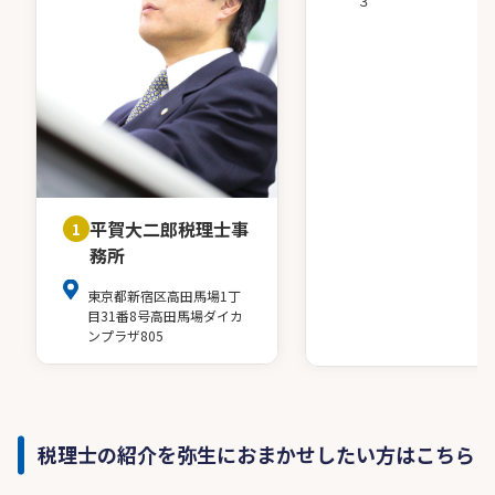
３
平賀大二郎税理士事
1
務所
東京都新宿区高田馬場1丁
目31番8号高田馬場ダイカ
ンプラザ805
税理士の紹介を弥生におまかせしたい方はこちら