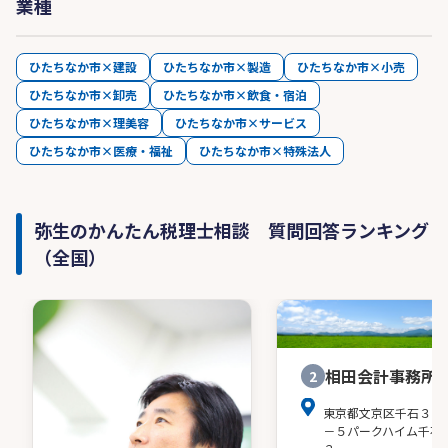
業種
ひたちなか市×建設
ひたちなか市×製造
ひたちなか市×小売
ひたちなか市×卸売
ひたちなか市×飲食・宿泊
ひたちなか市×理美容
ひたちなか市×サービス
ひたちなか市×医療・福祉
ひたちなか市×特殊法人
弥生のかんたん税理士相談 質問回答ランキング
（全国）
相田会計事務所
2
東京都文京区千石３－
－５パークハイム千石