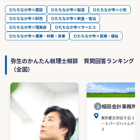
ひたちなか市×建設
ひたちなか市×製造
ひたちなか市×小売
ひたちなか市×卸売
ひたちなか市×飲食・宿泊
ひたちなか市×理美容
ひたちなか市×サービス
ひたちなか市×農業・林業・漁業
ひたちなか市×医療・福祉
弥生のかんたん税理士相談 質問回答ランキング
（全国）
相田会計事務所
2
東京都文京区千石３－
－５パークハイム千石
３