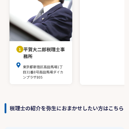
平賀大二郎税理士事
1
務所
東京都新宿区高田馬場1丁
目31番8号高田馬場ダイカ
ンプラザ805
税理士の紹介を弥生におまかせしたい方はこちら