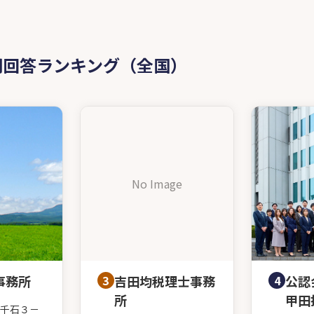
問回答ランキング（全国）
No Image
事務所
3
吉田均税理士事務
4
公認
所
甲田
千石３－