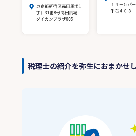
１４－５パー
東京都新宿区高田馬場1
千石４０３
丁目31番8号高田馬場
ダイカンプラザ805
税理士の紹介を弥生におまかせ