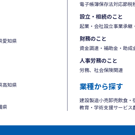
電子帳簿保存法対応
節税
設立・相続のこと
起業・会社設立
事業承継・
財務のこと
県
愛知県
資金調達・補助金・助成
人事労務のこと
労務、社会保険関連
業種から探す
県
高知県
建設
製造
小売
卸売
飲食・
縄県
教育・学術支援
サービス