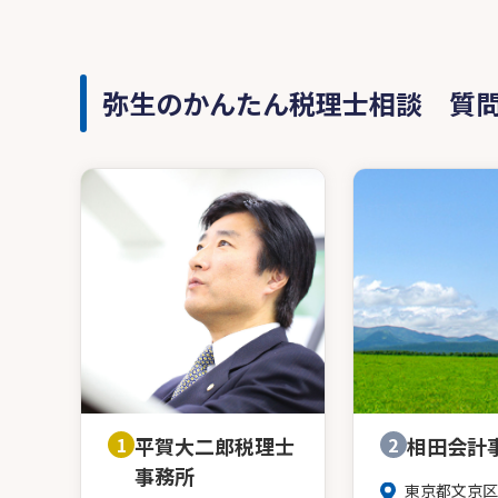
弥生のかんたん税理士相談 質
1
平賀大二郎税理士
2
相田会計
事務所
東京都文京区