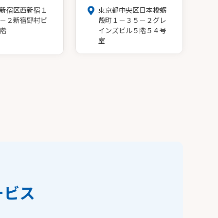
新宿区西新宿１
東京都中央区日本橋蛎
－２新宿野村ビ
殻町１－３５－２グレ
階
インズビル５階５４号
室
ービス