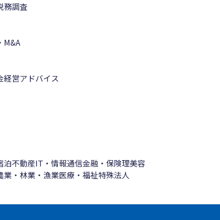
税務調査
M&A
金
経営アドバイス
宿泊
不動産
IT・情報通信
金融・保険
理美容
農業・林業・漁業
医療・福祉
特殊法人