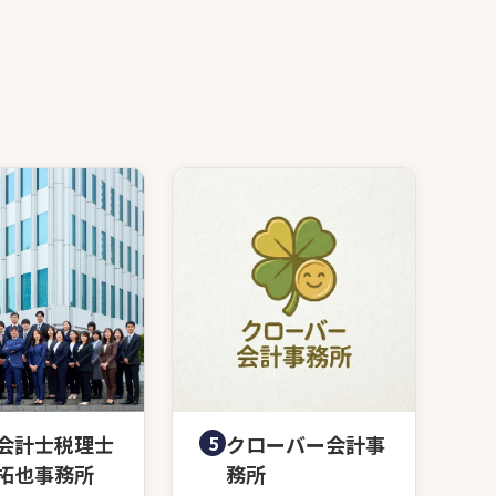
会計士税理士
5
クローバー会計事
拓也事務所
務所