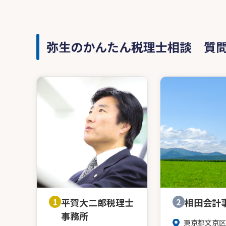
弥生のかんたん税理士相談 質
1
平賀大二郎税理士
2
相田会計
事務所
東京都文京区