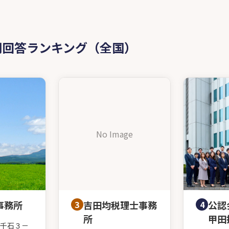
問回答ランキング（全国）
No Image
事務所
3
吉田均税理士事務
4
公認
所
甲田
千石３－