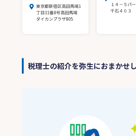
１４－５パー
東京都新宿区高田馬場1
千石４０３
丁目31番8号高田馬場
ダイカンプラザ805
税理士の紹介を弥生におまかせ