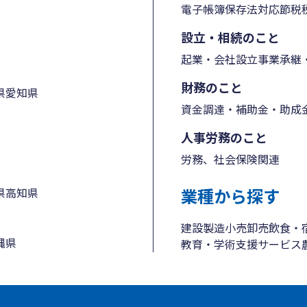
電子帳簿保存法対応
節税
設立・相続のこと
起業・会社設立
事業承継・
財務のこと
県
愛知県
資金調達・補助金・助成
人事労務のこと
労務、社会保険関連
業種から探す
県
高知県
建設
製造
小売
卸売
飲食・
縄県
教育・学術支援
サービス