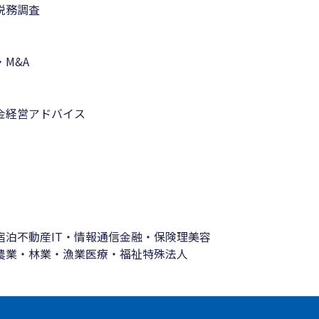
税務調査
M&A
金
経営アドバイス
宿泊
不動産
IT・情報通信
金融・保険
理美容
農業・林業・漁業
医療・福祉
特殊法人