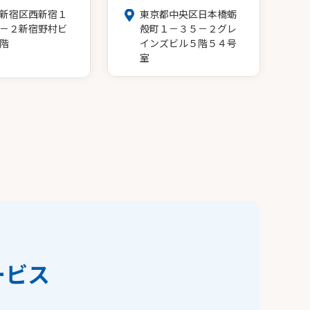
新宿区西新宿１
東京都中央区日本橋蛎
－２新宿野村ビ
殻町１－３５－２グレ
階
インズビル５階５４号
室
ービス