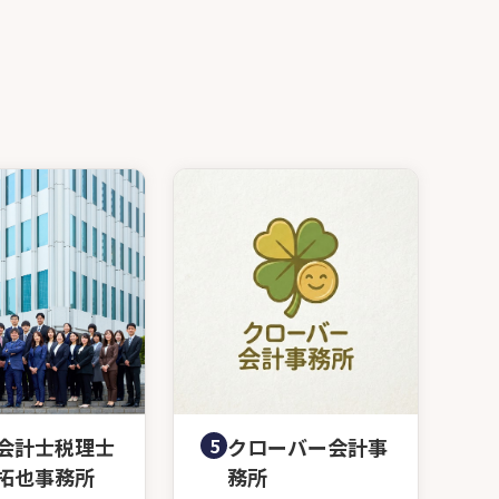
会計士税理士
5
クローバー会計事
拓也事務所
務所