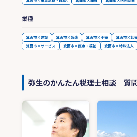
箕面市×事業承継・M&A
箕面市×節税
箕面市×税務調査
業種
箕面市×建設
箕面市×製造
箕面市×小売
箕面市×卸
箕面市×サービス
箕面市×医療・福祉
箕面市×特殊法人
弥生のかんたん税理士相談 質