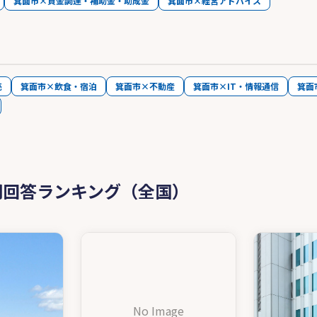
箕面市×資金調達・補助金・助成金
箕面市×経営アドバイス
売
箕面市×飲食・宿泊
箕面市×不動産
箕面市×IT・情報通信
箕面
問回答ランキング（全国）
No Image