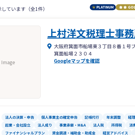
示しています（全1件）
上村洋文税理士事務
大阪府箕面市船場東３丁目８番１号
箕面船場２３０４
Googleマップを確認
 Image
法人の決算・申告
個人事業主の確定申告
記帳代行
年末調整
経
起業・会社設立
法人成り
事業承継・M&A
法人税
所得税
消
ファイナンシャルプラン
資金調達・補助金・助成金
経営アドバイス