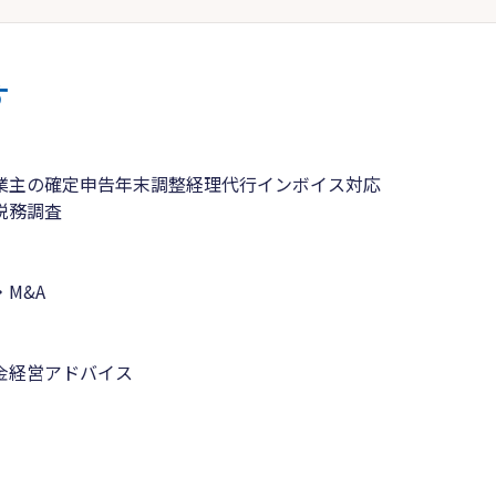
す
業主の確定申告
年末調整
経理代行
インボイス対応
税務調査
M&A
金
経営アドバイス