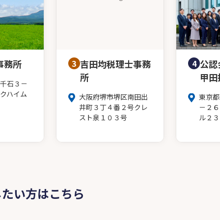
事務所
3
吉田均税理士事務
4
公認
所
甲田
千石３－
クハイム
大阪府堺市堺区南田出
東京都
井町３丁４番２号クレ
－２６
スト泉１０３号
ル２３
したい方はこちら