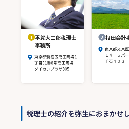
1
平賀大二郎税理士
2
相田会計
事務所
東京都文京区
１４－５パー
東京都新宿区高田馬場1
千石４０３
丁目31番8号高田馬場
ダイカンプラザ805
税理士の紹介を弥生におまかせ