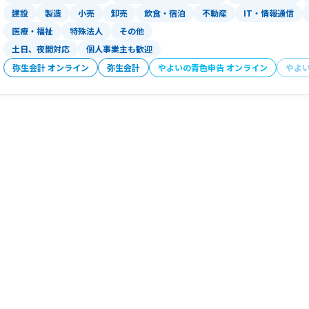
建設
製造
小売
卸売
飲食・宿泊
不動産
IT・情報通信
医療・福祉
特殊法人
その他
土日、夜間対応
個人事業主も歓迎
弥生会計 オンライン
弥生会計
やよいの青色申告 オンライン
やよ