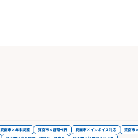
箕面市×年末調整
箕面市×経理代行
箕面市×インボイス対応
箕面市