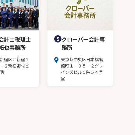
会計士税理士
5
クローバー会計事
拓也事務所
務所
新宿区西新宿１
東京都中央区日本橋蛎
－２新宿野村ビ
殻町１－３５－２グレ
階
インズビル５階５４号
室