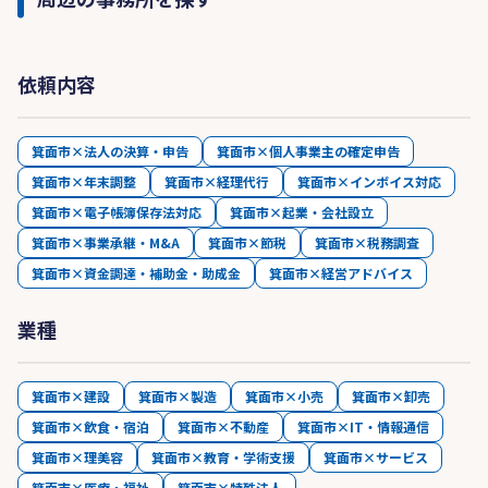
依頼内容
箕面市×法人の決算・申告
箕面市×個人事業主の確定申告
箕面市×年末調整
箕面市×経理代行
箕面市×インボイス対応
箕面市×電子帳簿保存法対応
箕面市×起業・会社設立
箕面市×事業承継・M&A
箕面市×節税
箕面市×税務調査
箕面市×資金調達・補助金・助成金
箕面市×経営アドバイス
業種
箕面市×建設
箕面市×製造
箕面市×小売
箕面市×卸売
箕面市×飲食・宿泊
箕面市×不動産
箕面市×IT・情報通信
箕面市×理美容
箕面市×教育・学術支援
箕面市×サービス
箕面市×医療・福祉
箕面市×特殊法人