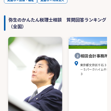
弥生のかんたん税理士相談 質問回答ランキング
（全国）
相田会計事務所
2
東京都文京区千石３－
－５パークハイム千石
３