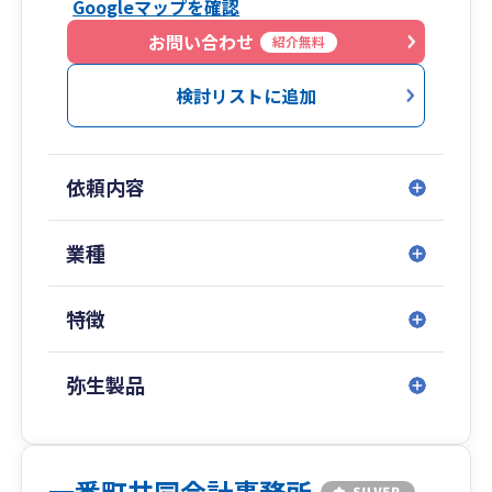
Googleマップを確認
また、インボイスや電子帳簿保存法、経理業務効
率化なども得意分野ですので、これらの分野につ
お問い合わせ
紹介無料
いてもぜひご相談ください。
検討リストに追加
基本的には、面談はオンライン、領収書などの証
憑はデータでのやりとりとさせていただいており
ますので、全国対応可能です。
依頼内容
業種
特徴
弥生製品
一番町共同会計事務所