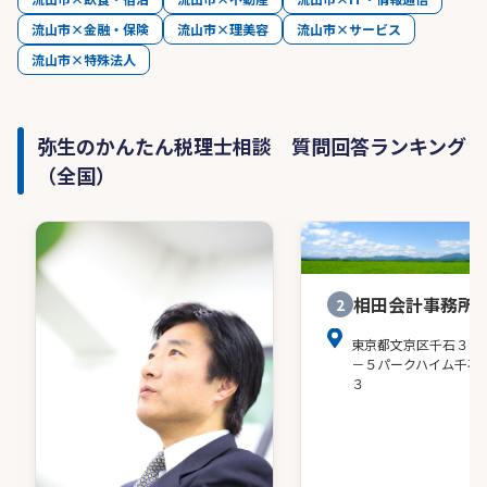
流山市×金融・保険
流山市×理美容
流山市×サービス
流山市×特殊法人
弥生のかんたん税理士相談 質問回答ランキング
（全国）
相田会計事務所
2
東京都文京区千石３－
－５パークハイム千石
３