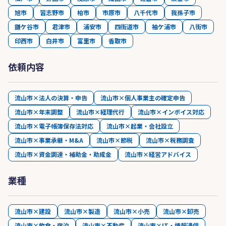
旭市
習志野市
柏市
市原市
八千代市
我孫子市
鎌ケ谷市
君津市
浦安市
四街道市
袖ケ浦市
八街市
印西市
白井市
富里市
香取市
依頼内容
流山市×法人の決算・申告
流山市×個人事業主の確定申告
流山市×年末調整
流山市×経理代行
流山市×インボイス対応
流山市×電子帳簿保存法対応
流山市×起業・会社設立
流山市×事業承継・M&A
流山市×節税
流山市×税務調査
流山市×資金調達・補助金・助成金
流山市×経営アドバイス
業種
流山市×建設
流山市×製造
流山市×小売
流山市×卸売
流山市×飲食・宿泊
流山市×不動産
流山市×IT・情報通信