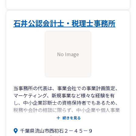
石井公認会計士・税理士事務所
No Image
当事務所の代表は、事業会社での事業計画策定、
マーケティング、新規事業など様々な経験を有
し、中小企業診断士の資格保持者でもあるため、
税務や会計の相談に限らず、中小企業や個人事業
主の皆様がお悩みになる経営面やマーケティング
続きを見る
面など様々なお悩みのご相談にのることが可能で
千葉県流山市西初石２－４５－９
す。