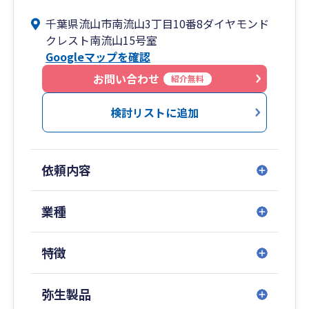
使命としています。
千葉県流山市南流山3丁目10番8ダイヤモンド
クレスト南流山15号室
税務業界27年の実務経験とMBA（経営学修士）の
Googleマップを確認
経営戦略知識を掛け合わせ、企業税務・相続・不
動産・会社設立まで幅広く対応。
お問い合わせ
紹介無料
専門用語を使わず、わかりやすく丁寧に、そして
検討リストに追加
「納税者の権利を守る」という強い信念のもと、
耳の痛いことも正直にお伝えします。
依頼内容
他士業との連携によるワンストップ対応、オンラ
イン・リモートによる全国対応も可能です。初回
相談無料。
業種
特徴
弥生製品