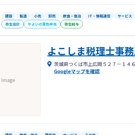
建設
製造
小売
卸売
飲食・宿泊
IT・情報通信
サービス
弥生会計
やよいの青色申告
弥生給与
よこしま税理士事務
茨城県つくば市上広岡５２７－１４
Googleマップを確認
 Image
建設
飲食・宿泊
理美容
サービス
その他