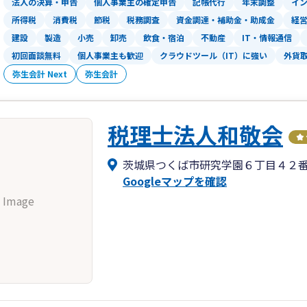
法人の決算・申告
個人事業主の確定申告
記帳代行
年末調整
イ
・既存の顧問税理士の先生に気軽に相談
所得税
消費税
節税
税務調査
資金調達・補助金・助成金
経
建設
製造
小売
卸売
飲食・宿泊
不動産
IT・情報通信
初回面談無料
個人事業主も歓迎
クラウドツール（IT）に強い
外貨
弥生会計 Next
弥生会計
税理士法人和敬会
茨城県つくば市研究学園６丁目４２
Googleマップを確認
 Image