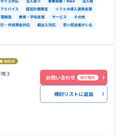
ンボイス対応
法人成り
事業承継・M&A
法人税
できない等
営アドバイス
経営計画策定
ソフトの導入運用支援
理美容
教育・学術支援
サービス
その他
取引・外貨預金対応
輸出入対応
若い担当者がいる
番地３
お問い合わせ
紹介無料
検討リストに追加