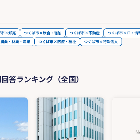
ば市×卸売
つくば市×飲食・宿泊
つくば市×不動産
つくば市×IT・情
×農業・林業・漁業
つくば市×医療・福祉
つくば市×特殊法人
問回答ランキング（全国）
N