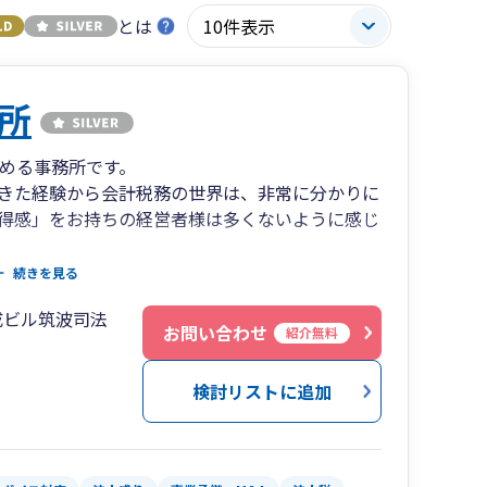
とは
所
務める事務所です。
きた経験から会計税務の世界は、非常に分かりに
得感」をお持ちの経営者様は多くないように感じ
談はもちろんのこと、気軽に些細なことでも相談
続きを見る
ので、お困り等がありましたら、ぜひお気軽にご
成ビル筑波司法
お問い合わせ
紹介無料
検討リストに追加
い
付けてよいのか分からない
ない
な状況か分からずに困っている