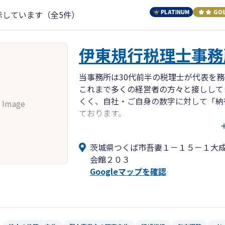
示しています（全5件）
伊東規行税理士事務
当事務所は30代前半の税理士が代表を
これまで多くの経営者の方々と接しして
くく、自社・ご自身の数字に対して「納
 Image
ております。
当事務所は、一般的な税務申告や税務相
できること雰囲気を大切にしております
茨城県つくば市吾妻１－１５－１大
連絡ください。
会館２０３
Googleマップを確認
（ご相談例）
・会計や税務のことを一から教えてほし
・自計化を考えているが、どこから手を
・決算が近いが何をしてよいのか分から
・自社の財務状態、経営状態がどのよう