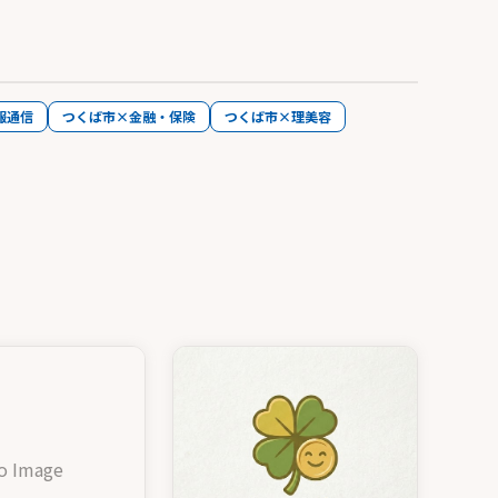
報通信
つくば市×金融・保険
つくば市×理美容
o Image