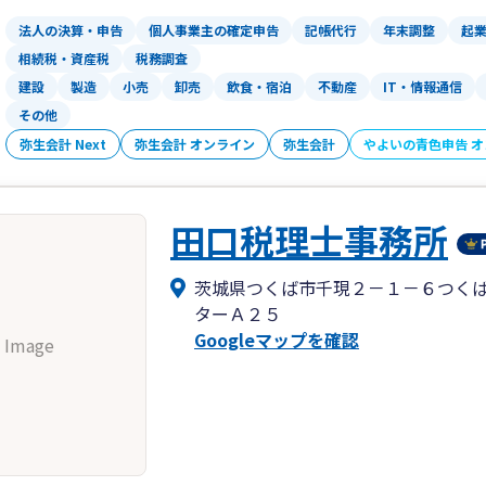
法人の決算・申告
個人事業主の確定申告
記帳代行
年末調整
起
相続税・資産税
税務調査
建設
製造
小売
卸売
飲食・宿泊
不動産
IT・情報通信
その他
弥生会計 Next
弥生会計 オンライン
弥生会計
やよいの青色申告 
田口税理士事務所
茨城県つくば市千現２－１－６つく
ターＡ２５
Googleマップを確認
 Image