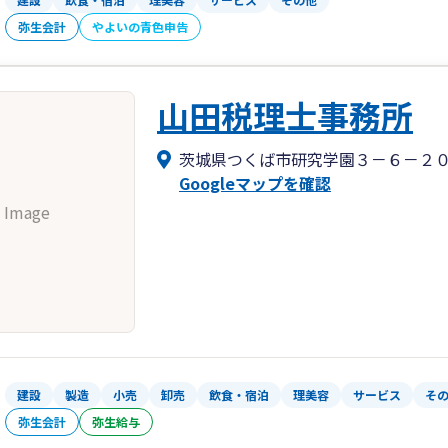
弥生会計
やよいの青色申告
山田税理士事務所
茨城県つくば市研究学園３－６－２
Googleマップを確認
 Image
建設
製造
小売
卸売
飲食・宿泊
理美容
サービス
そ
弥生会計
弥生給与