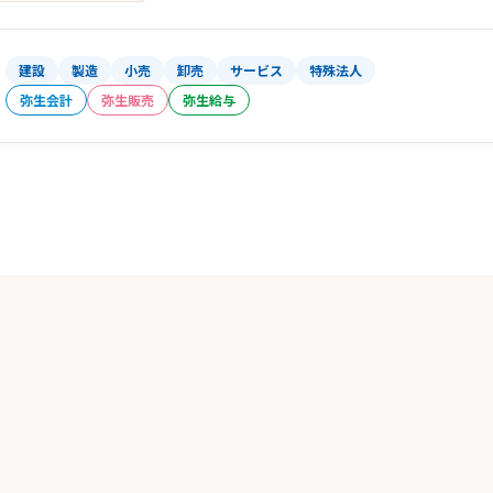
建設
製造
小売
卸売
サービス
特殊法人
弥生会計
弥生販売
弥生給与