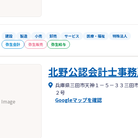
建設
製造
小売
卸売
サービス
医療・福祉
特殊法人
弥生会計
弥生販売
弥生給与
北野公認会計士事務
兵庫県三田市天神１－５－３３三田
２号
Googleマップを確認
 Image