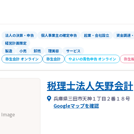
特に事業承継や事業の拡大に向けて必要
の課題について、皆さまのお役に立ちま
法人の決算・申告
個人事業主の確定申告
起業・会社設立
資金調達
経営計画策定
製造
小売
卸売
理美容
サービス
弥生会計 オンライン
弥生会計
やよいの青色申告 オンライン
弥生
税理士法人矢野会計
兵庫県三田市天神１丁目２番１８号
Googleマップを確認
 Image