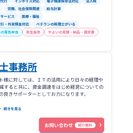
理代行
インボイス対応
電子帳簿保存法対応
法人税
ス
労務、社会保険関連
給与計算
サービス
医療・福祉
取引・外貨預金対応
ベテランの税理士がいる
いの青色申告
弥生販売
やよいの見積・納品・請求書
士事務所
ト様に対しては、ＩＴの活用により日々の経理や
減すると共に、資金調達をはじめ経営についての
の良きサポーターとしてお力になります。
会計・税務の専門家として高度なサービスを提供
続きを見る
士として長年培った知見を活用して、クライアン
バイスやサポートをさせていただきます。
お問い合わせ
紹介無料