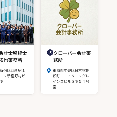
会計士税理士
5
クローバー会計事
拓也事務所
務所
新宿区西新宿１
東京都中央区日本橋蛎
－２新宿野村ビ
殻町１－３５－２グレ
階
インズビル５階５４号
室