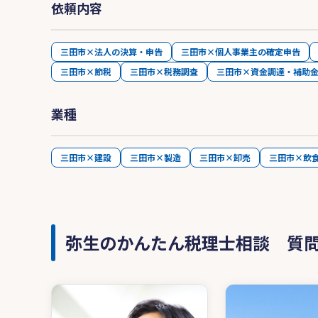
依頼内容
三田市×法人の決算・申告
三田市×個人事業主の確定申告
三田市×節税
三田市×税務調査
三田市×資金調達・補助
業種
三田市×建設
三田市×製造
三田市×卸売
三田市×飲
弥生のかんたん税理士相談 質