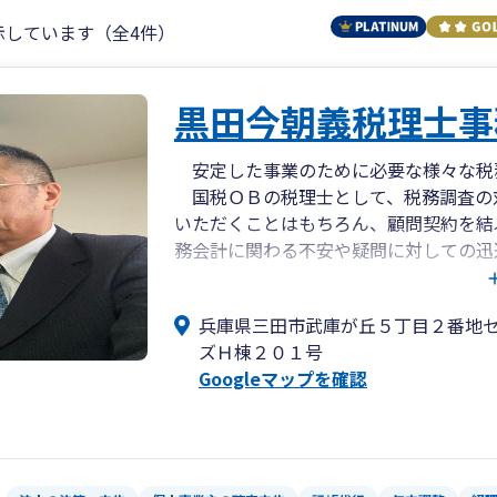
示しています（全4件）
黒田今朝義税理士事
安定した事業のために必要な様々な税
国税ＯＢの税理士として、税務調査の
いただくことはもちろん、顧問契約を結
務会計に関わる不安や疑問に対しての迅
なお、相談は事業主の支援に関わるこ
応しております。煩雑な相続税の申告や
兵庫県三田市武庫が丘５丁目２番地
するため安心してご相談いただけます。
ズＨ棟２０１号
Googleマップを確認