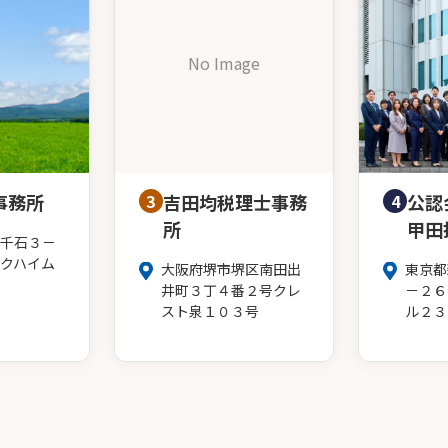
No Image
事務所
3
吉田均税理士事務
4
公認
所
甲田
千石３－
クハイム
大阪府堺市堺区南田出
東京都
井町３丁４番２号クレ
－２６
スト泉１０３号
ル２３