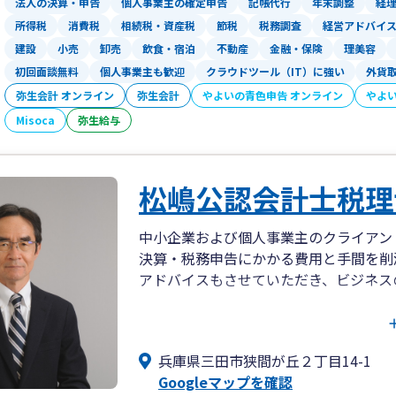
法人の決算・申告
個人事業主の確定申告
記帳代行
年末調整
経
所得税
消費税
相続税・資産税
節税
税務調査
経営アドバイ
建設
小売
卸売
飲食・宿泊
不動産
金融・保険
理美容
初回面談無料
個人事業主も歓迎
クラウドツール（IT）に強い
外貨
弥生会計 オンライン
弥生会計
やよいの青色申告 オンライン
やよ
Misoca
弥生給与
松嶋公認会計士税理
中小企業および個人事業主のクライアン
決算・税務申告にかかる費用と手間を削
アドバイスもさせていただき、ビジネス
中堅企業のクライアント様に対しては、
させていただくことに加えて、公認会計
兵庫県三田市狭間が丘２丁目14-1
ト様の事業のさらなる発展に向けたアド
Googleマップを確認