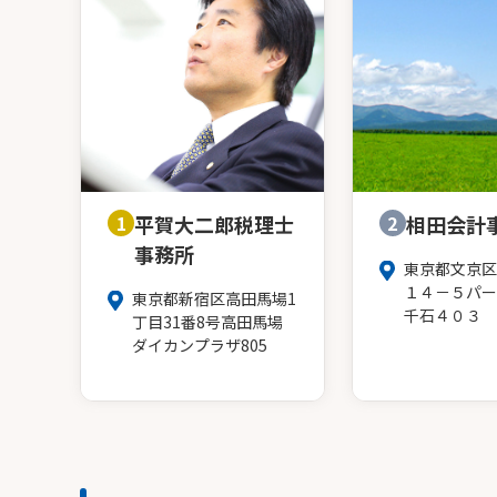
1
平賀大二郎税理士
2
相田会計
事務所
東京都文京区
１４－５パー
東京都新宿区高田馬場1
千石４０３
丁目31番8号高田馬場
ダイカンプラザ805