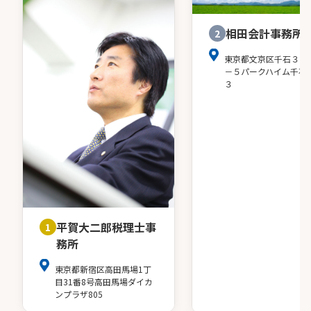
相田会計事務所
2
東京都文京区千石３－
－５パークハイム千石
３
平賀大二郎税理士事
1
務所
東京都新宿区高田馬場1丁
目31番8号高田馬場ダイカ
ンプラザ805