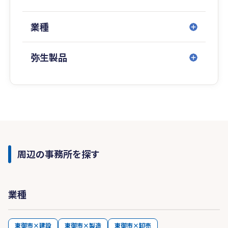
業種
弥生製品
周辺の事務所を探す
業種
東御市×建設
東御市×製造
東御市×卸売