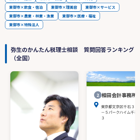
東御市×飲食・宿泊
東御市×理美容
東御市×サービス
東御市×農業・林業・漁業
東御市×医療・福祉
東御市×特殊法人
弥生のかんたん税理士相談 質問回答ランキング
（全国）
相田会計事務所
2
東京都文京区千石３－
－５パークハイム千石
３