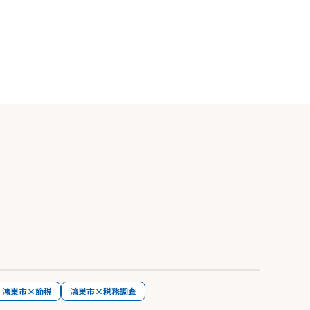
鴻巣市×節税
鴻巣市×税務調査