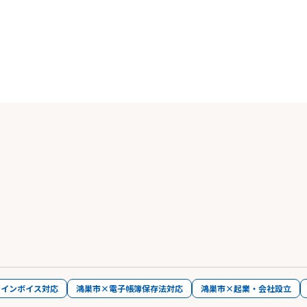
×インボイス対応
鴻巣市×電子帳簿保存法対応
鴻巣市×起業・会社設立