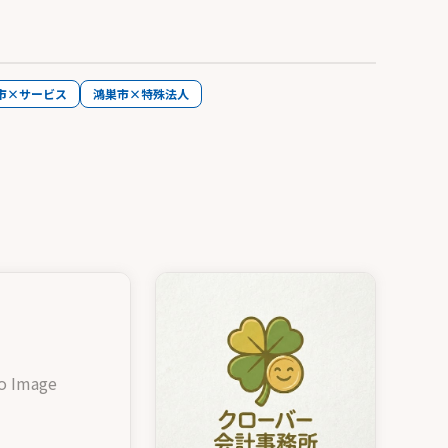
市×サービス
鴻巣市×特殊法人
o Image