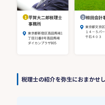
1
平賀大二郎税理士
2
相田会計
事務所
東京都文京区
１４－５パー
東京都新宿区高田馬場1
千石４０３
丁目31番8号高田馬場
ダイカンプラザ805
税理士の紹介を弥生におまかせ