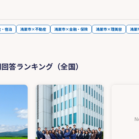
食・宿泊
鴻巣市×不動産
鴻巣市×金融・保険
鴻巣市×理美容
鴻巣
問回答ランキング（全国）
N