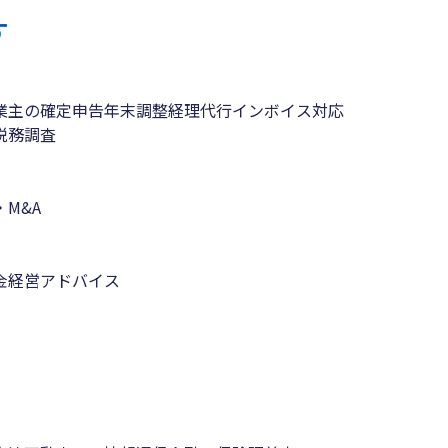
す
業主の確定申告
年末調整
経理代行
インボイス対応
税務調査
M&A
金
経営アドバイス