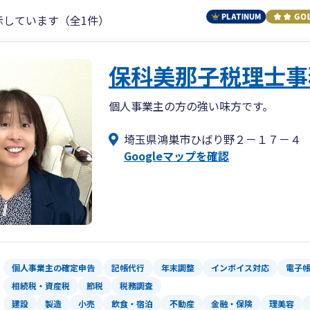
示しています（全1件）
保科美那子税理士事
個人事業主の方の強い味方です。
埼玉県鴻巣市ひばり野２－１７－４
Googleマップを確認
個人事業主の確定申告
記帳代行
年末調整
インボイス対応
電子
相続税・資産税
節税
税務調査
建設
製造
小売
飲食・宿泊
不動産
金融・保険
理美容