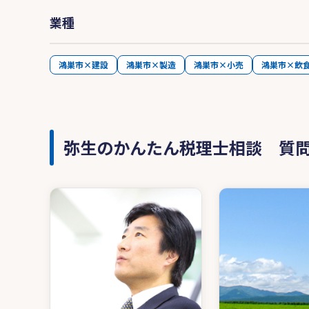
業種
鴻巣市×建設
鴻巣市×製造
鴻巣市×小売
鴻巣市×飲
弥生のかんたん税理士相談 質