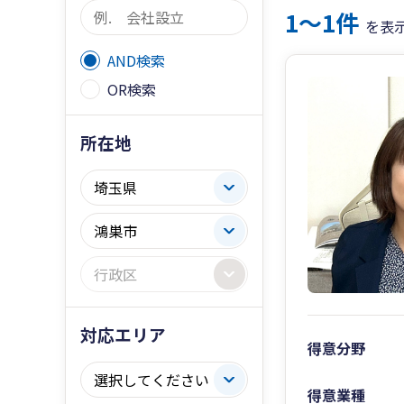
1〜1件
を表
AND検索
OR検索
所在地
対応エリア
得意分野
得意業種