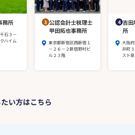
事務所
3
公認会計士税理士
4
吉田
甲田拓也事務所
所
千石３－
クハイム
東京都新宿区西新宿１
大阪府
－２６－２新宿野村ビ
井町３
ル２３階
スト泉
したい方はこちら