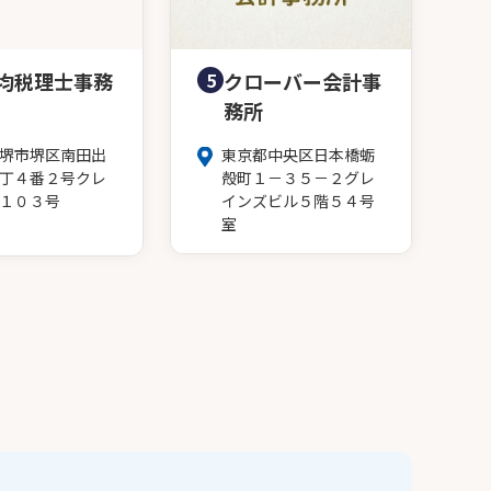
均税理士事務
5
クローバー会計事
務所
堺市堺区南田出
東京都中央区日本橋蛎
丁４番２号クレ
殻町１－３５－２グレ
１０３号
インズビル５階５４号
室