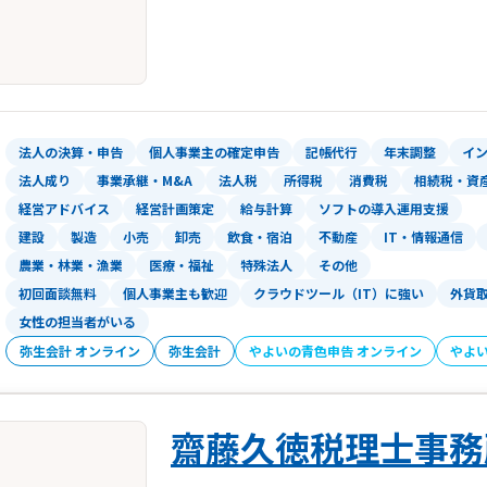
法人の決算・申告
個人事業主の確定申告
記帳代行
年末調整
イ
法人成り
事業承継・M&A
法人税
所得税
消費税
相続税・資
経営アドバイス
経営計画策定
給与計算
ソフトの導入運用支援
建設
製造
小売
卸売
飲食・宿泊
不動産
IT・情報通信
農業・林業・漁業
医療・福祉
特殊法人
その他
初回面談無料
個人事業主も歓迎
クラウドツール（IT）に強い
外貨
女性の担当者がいる
弥生会計 オンライン
弥生会計
やよいの青色申告 オンライン
やよ
齋藤久徳税理士事務