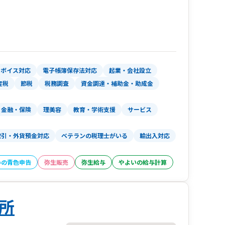
ンボイス対応
電子帳簿保存法対応
起業・会社設立
産税
節税
税務調査
資金調達・補助金・助成金
金融・保険
理美容
教育・学術支援
サービス
取引・外貨預金対応
ベテランの税理士がいる
輸出入対応
いの青色申告
弥生販売
弥生給与
やよいの給与計算
所