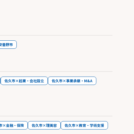
安曇野市
佐久市×起業・会社設立
佐久市×事業承継・M&A
市×金融・保険
佐久市×理美容
佐久市×教育・学術支援