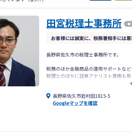
田宮税理士事務所
お客様には誠実に、税務署相手には悪
長野県佐久市の税理士事務所です。
税務のほか金融商品の運用サポートなど
税理士のほかに証券アナリスト資格も有
ーのサポートなどをしておりました。
長野県佐久市岩村田1815-5
税務については通常の法人申告・確定申
Googleマップを確認
す。
クラウド会計ソフトをメインで扱ってお
北陸新幹線佐久平駅や上信越道佐久イン
伺いもできます。