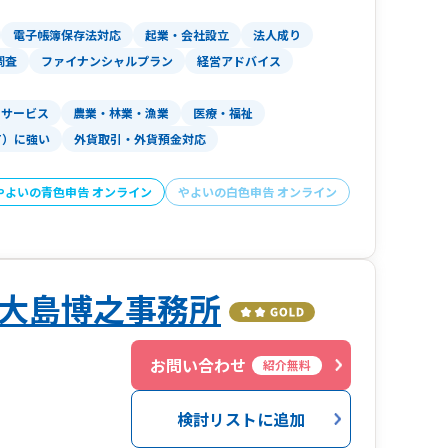
電子帳簿保存法対応
起業・会社設立
法人成り
調査
ファイナンシャルプラン
経営アドバイス
サービス
農業・林業・漁業
医療・福祉
T）に強い
外貨取引・外貨預金対応
やよいの青色申告 オンライン
やよいの白色申告 オンライン
大島博之事務所
２
お問い合わせ
紹介無料
検討リストに追加