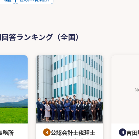
問回答ランキング（全国）
N
事務所
3
公認会計士税理士
4
吉田