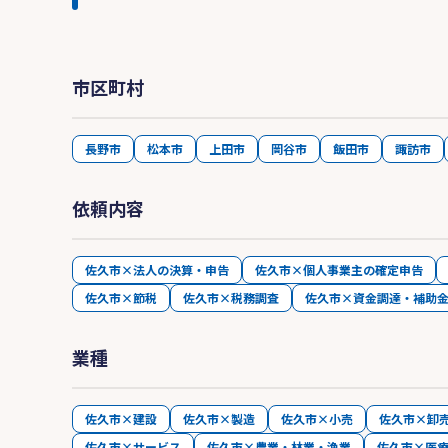
市区町村
長野市
松本市
上田市
岡谷市
飯田市
諏訪市
依頼内容
佐久市×法人の決算・申告
佐久市×個人事業主の確定申告
佐久市×節税
佐久市×税務調査
佐久市×資金調達・補助
業種
佐久市×建設
佐久市×製造
佐久市×小売
佐久市×卸
佐久市×サービス
佐久市×農業・林業・漁業
佐久市×医