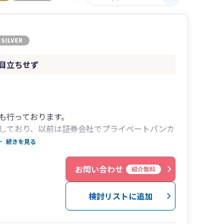
目立ちせず
も行っております。
しており、以前は証券会社でプライベートバンカ
続きを見る
告のほか相続・贈与・財産評価なども得意としま
お問い合わせ
紹介無料
り、全国どちらでも対応しております。
検討リストに追加
ターからも近いため関東・信越・北陸エリアはお