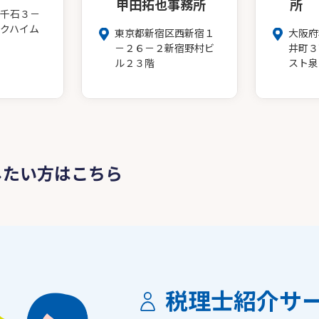
甲田拓也事務所
所
千石３－
クハイム
東京都新宿区西新宿１
大阪府
－２６－２新宿野村ビ
井町３
ル２３階
スト泉
したい方はこちら
税理士紹介サ