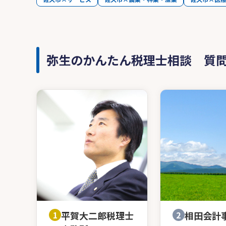
弥生のかんたん税理士相談 質
1
平賀大二郎税理士
2
相田会計