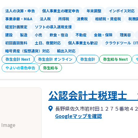
法人の決算・申告
個人事業主の確定申告
年末調整
インボイス対応
事業承継・M&A
法人税
所得税
消費税
相続税・資産税
税務
経営計画策定
ソフトの導入運用支援
建設
製造
小売
飲食・宿泊
不動産
金融・保険
理美容
初回面談無料
土日、夜間対応
個人事業主も歓迎
クラウドツール（I
暗号資産（仮想通貨）対応
輸出入対応
弥生会計 Next
弥生会計 オンライン
弥生会計
弥生給与 Next
やよいの青色申告
弥生給与
公認会計士税理士 
長野県佐久市岩村田１２７５番地４
Googleマップを確認
 Image