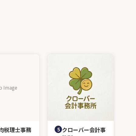
o Image
均税理士事務
5
クローバー会計事