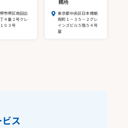
務所
堺市堺区南田出
東京都中央区日本橋蛎
丁４番２号クレ
殻町１－３５－２グレ
１０３号
インズビル５階５４号
室
ービス