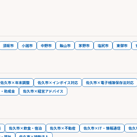
須坂市
小諸市
中野市
飯山市
茅野市
塩尻市
東御市
佐久市×年末調整
佐久市×インボイス対応
佐久市×電子帳簿保存法対応
金・助成金
佐久市×経営アドバイス
売
佐久市×飲食・宿泊
佐久市×不動産
佐久市×IT・情報通信
佐久
療・福祉
佐久市×特殊法人