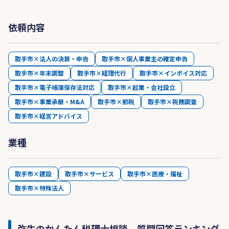
依頼内容
取手市×法人の決算・申告
取手市×個人事業主の確定申告
取手市×年末調整
取手市×経理代行
取手市×インボイス対応
取手市×電子帳簿保存法対応
取手市×起業・会社設立
取手市×事業承継・M&A
取手市×節税
取手市×税務調査
取手市×経営アドバイス
業種
取手市×建設
取手市×サービス
取手市×医療・福祉
取手市×特殊法人
弥生のかんたん税理士相談 質問回答ランキング