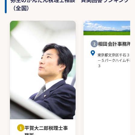
（全国）
相田会計事務所
2
東京都文京区千石３－
－５パークハイム千石
３
平賀大二郎税理士事
1